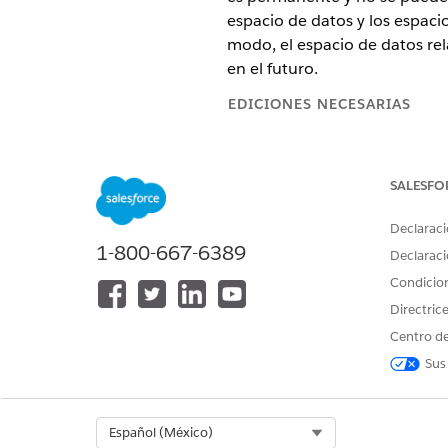
espacio de datos y los espac
modo, el espacio de datos re
en el futuro.
EDICIONES NECESARIAS
Disponible en:
Salesforce
Enterp
SALESFO
PERMISOS DE USUARIO NECES
Declaraci
Para desactivar una unidad de 
1-800-667-6389
Declaraci
Antes de empezar, complete es
Condicio
Directric
Desactive todos los flujos ac
Desinstale Marketing Perform
Centro de
Sus
No puede 
IMPORTANTE
menos una unidad de n
Select Org
Español (México)