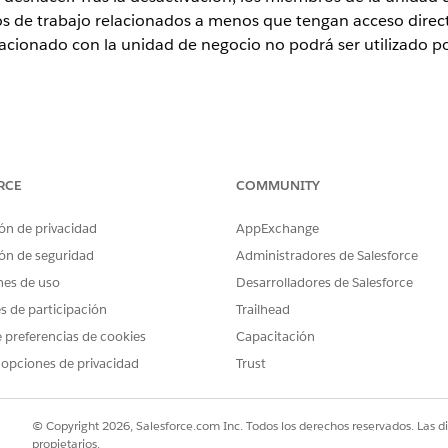
ios de trabajo relacionados a menos que tengan acceso direc
lacionado con la unidad de negocio no podrá ser utilizado 
rise
Edition y
Unlimited
Edition con Marketing Cloud Next
Advanc
RCE
COMMUNITY
ARIOS
ón de privacidad
AppExchange
negocio:
Conjunto de permisos Admin
ón de seguridad
Administradores de Salesforce
tos requisitos previos:
nes de uso
Desarrolladores de Salesforce
es de participación
Trailhead
tivos relacionados con las campañas en la unidad de negocio.
ance para la unidad de negocio.
 preferencias de cookies
Capacitación
 opciones de privacidad
Trust
desactivar la última unidad de negocio restante en una organizac
egocio activa.
© Copyright 2026, Salesforce.com Inc. Todos los derechos reservados. Las d
propietarios.