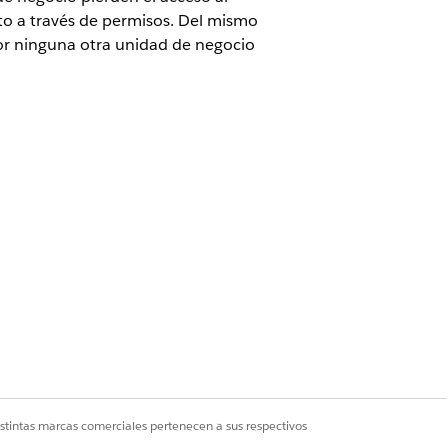
to a través de permisos. Del mismo
por ninguna otra unidad de negocio
ed
Edition
istrador de Marketing Cloud
ión. Su organización debe tener al
istintas marcas comerciales pertenecen a sus respectivos