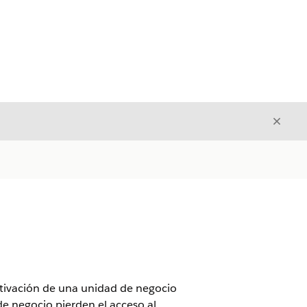
Cerrar
Cerrar
ctivación de una unidad de negocio
e negocio pierden el acceso al