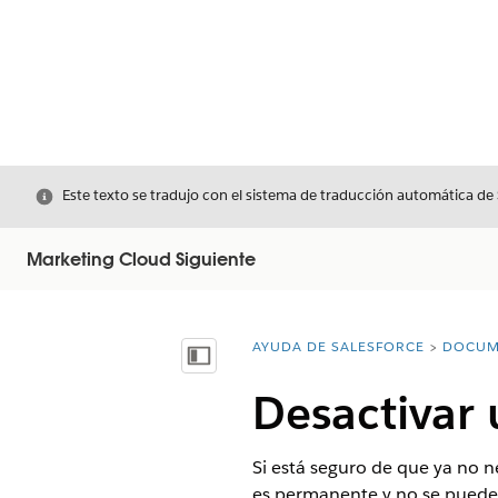
Cerrar
Este texto se tradujo con el sistema de traducción automática de
Marketing Cloud Siguiente
AYUDA DE SALESFORCE
DOCUM
Usted está aquí:
Mostrar índice de materias
Desactivar
Si está seguro de que ya no 
es permanente y no se puede d