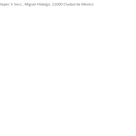
tivos y usuarios específicos:
ultepec V Secc., Miguel Hidalgo, 11000 Ciudad de México
estos segmentos no se pueden activar.
ublicarlo en activos comunes.
 puede agregar nuevos miembros.
pañas.
regar nuevos filtros.
ción de canales existentes.
inactiva.
 campañas y el filtrado de desempeño de
ión. Su organización debe tener al
la.
gocio
.
.