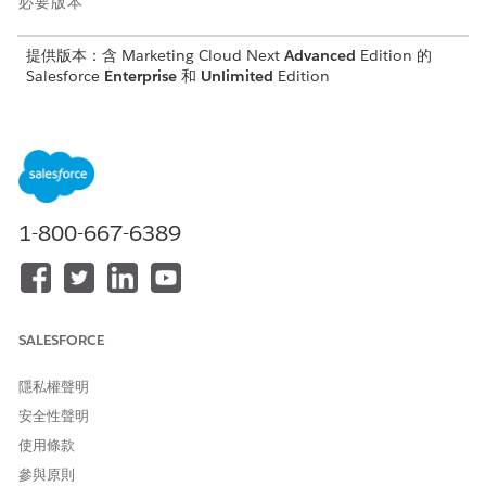
必要版本
提供版本：
含 Marketing Cloud Next
Advanced
Edition 的
Salesforce
Enterprise
和
Unlimited
Edition
開始之前：
已啟用通用資產庫。請參閱
啟用業務單位的常用資產
。
來源工作區是行銷 CMS 工作區。
使用者擁有權限可在來源 CMS 工作區中建立內容。
使用者可在「一般資產」索引標籤中管理內容的存取權。
1-800-667-6389
具有共同資產的支援內容類型:
新聞
部落格貼文
登陸頁面
SALESFORCE
登陸頁面範本
追蹤連結
隱私權聲明
媒體類型:
安全性聲明
影像
使用條款
影片
參與原則
文件