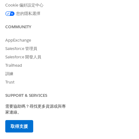
音訊
Cookie 偏好設定中心
您的隱私選擇
行銷內容類型:
電子郵件
COMMUNITY
表單
偏好設定頁面
網頁片段
AppExchange
Salesforce 管理員
集合:
手動集合
Salesforce 開發人員
動態集合
Trailhead
具有共同資產的不支援內容類型:
訓練
Trust
Experience Cloud 網站元件
設定與組態類型
SUPPORT & SERVICES
存取控制原則
品牌標識元件
需要協助嗎？尋找更多資源或與專
內部測試類型
家連線。
張貼內容至常見資產
取得支援
在您將內容張貼至一般資產之前,請先完成內容,並確定內容已準備好