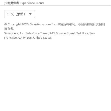
供其他業務單位使用。張貼之後,您對業務單位中內容進行的任何更
技術提供者
Experience Cloud
新都不會反映在一般資產中。已張貼內容包含原始內容中的連結影
像和文字,但合併欄位會轉換為預留位置。
Select Org
中文（繁體）
© Copyright 2026, Salesforce.com Inc. 保留所有權利。各個商標屬於其個別
擁有者。
Salesforce, Inc. Salesforce Tower, 415 Mission Street, 3rd Floor, San
Francisco, CA 94105, United States
只有行銷管理員和張貼內容的使用者可以刪除一般資產。
重要
在「行銷」應用程式中,移至「
內容」
」索引標籤,然後開啟您業
務單位的工作區。
選取您要張貼的內容項目。
按一下下拉式功能表,然後選取「
張貼至一般資產
」。
您也可以按一下
編輯詳細資料
旁的下拉式清單,從內容詳細資料
頁面存取此選項。
如有需要,請編輯內容名稱並新增描述以協助他人瞭解內容。
重新命名此內容時,只會在一般資產中更新其顯示名稱,而不會在
來源工作區中更新。
按
張貼
。