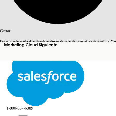
Buscar
Cerrar
Este texto se ha traducido utilizando un sistema de traducción automática de Salesforce. Más
Marketing Cloud Siguiente
Cambiar a inglés
Ahora no
información
aquí
.
Cerrar
Cerrar
1-800-667-6389