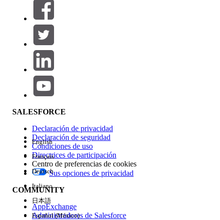
Filtros (0)
SELECCIONAR FILTROS
Agregar
Área de productos
Repercusión de función
SALESFORCE
Declaración de privacidad
Declaración de seguridad
English
Condiciones de uso
Directrices de participación
Français
Centro de preferencias de cookies
Deutsch
Sus opciones de privacidad
Edición
Italiano
COMMUNITY
日本語
AppExchange
Administradores de Salesforce
Español (México)