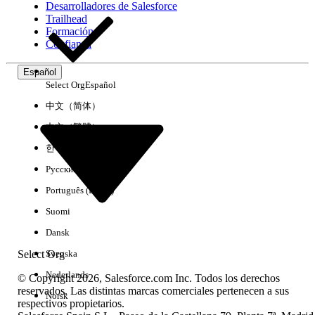
Desarrolladores de Salesforce
Trailhead
Experiencia
Formación
Confianza
Español
Select Org
Español
Borrar todo
Listo
中文（简体）
中文（繁體）
한국어
Русский
Português (Brasil)
Suomi
Dansk
Select Org
Svenska
Nederlands
© Copyright 2026, Salesforce.com Inc. Todos los derechos
reservados. Las distintas marcas comerciales pertenecen a sus
Norsk
respectivos propietarios.
No hay resultados