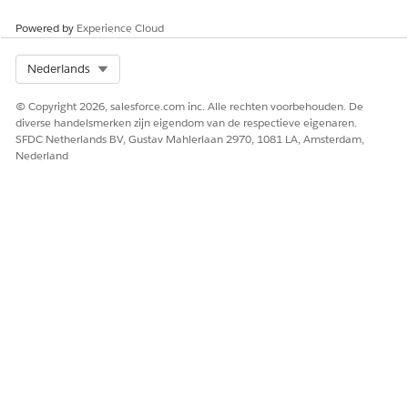
Wanneer u een communicatieabonnement maakt, kunt u
dit toewijzen aan één bedrijfseenheid of aan alle
Powered by
Experience Cloud
bedrijfseenheden. Alle bestaande abonnementen worden
toegewezen aan alle bedrijfseenheden. De toewijzing van
Select Org
Nederlands
bedrijfseenheden van een abonnement bepaalt welke
kanalen eraan kunnen worden toegevoegd en in welke
© Copyright 2026, salesforce.com inc. Alle rechten voorbehouden. De
diverse handelsmerken zijn eigendom van de respectieve eigenaren.
bedrijfseenheden het kan worden gebruikt.
SFDC Netherlands BV, Gustav Mahlerlaan 2970, 1081 LA, Amsterdam,
Nederland
HEEFT DIT ARTIKEL UW PROBLEEM OPGELOST?
Laat ons weten wat we kunnen doen om te verbeteren!
Ja
Nee