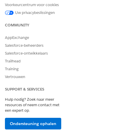
individuen in uw bedrijfseenheid marketingberichten
Voorkeurcentrum voor cookies
ontvangen.
Uw privacybeslissingen
Werken met campagnes in bedrijfseenheden
Wanneer u een campagne maakt, moet u ook een
COMMUNITY
bedrijfseenheid selecteren die aan de campagne moet
worden gerelateerd.
AppExchange
Salesforce-beheerders
Werken met CMS-werkruimten in bedrijfseenheden
Wanneer u inhoud maakt, ordent en deelt in een
Salesforce-ontwikkelaars
marketing CMS-werkruimte, moet u rekening houden met
Trailhead
deze overwegingen bij bedrijfseenheden.
Training
Inhoud distribueren met gemeenschappelijke activa in
Vertrouwen
bedrijfseenheden
Gebruik gemeenschappelijke activa om goed presterende
SUPPORT & SERVICES
inhoud beschikbaar te maken voor alle bedrijfseenheden.
Post inhoud naar gemeenschappelijke activa en leden van
Hulp nodig? Zoek naar meer
andere bedrijfseenheden kunnen die inhoud kopiëren
resources of neem contact met
een expert op.
naar hun eigen werkruimte.
Een communicatieabonnement toewijzen aan
Ondersteuning ophalen
bedrijfseenheden