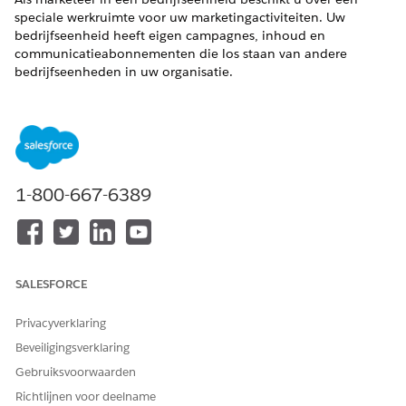
speciale werkruimte voor uw marketingactiviteiten. Uw
bedrijfseenheid heeft eigen campagnes, inhoud en
communicatieabonnementen die los staan van andere
bedrijfseenheden in uw organisatie.
Dit kunt u doen in uw bedrijfseenheid:
Campagnes maken en beheren: Stel campagnes samen
die specifiek zijn voor uw doelgroep en doelen. Voor uw
campagnes kunt u alleen segmenten selecteren uit de
gegevensruimte van die bedrijfseenheid en alleen
1-800-667-6389
inhoudsactiva uit de inhoudswerkruimten die aan die
bedrijfseenheid zijn toegewezen.
Werken met inhoud: Gebruik CMS-werkruimten om
inhoud te maken en te organiseren voor uw
marketingactiviteiten.
SALESFORCE
Inhoud distribueren binnen bedrijfseenheden: Kopieer
goed presterende inhoud uit uw bedrijfseenheid en post
Privacyverklaring
deze naar gemeenschappelijke activa zodat andere leden
Beveiligingsverklaring
van de bedrijfseenheid deze kunnen gebruiken.
Gebruiksvoorwaarden
Communicatieabonnementen beheren: Wijs
communicatieabonnementen toe om te bepalen hoe
Richtlijnen voor deelname