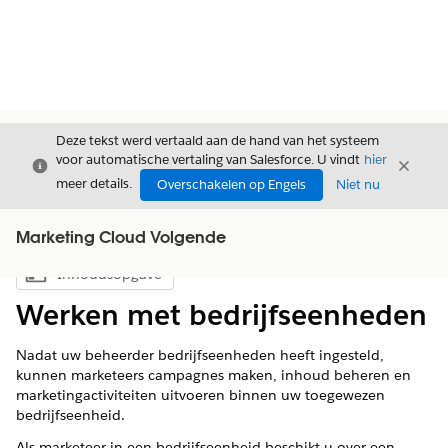
Deze tekst werd vertaald aan de hand van het systeem
voor automatische vertaling van Salesforce. U vindt
hier
Sluiten
Sluite
Sluiten
meer details.
Overschakelen op Engels
Niet nu
Marketing Cloud Volgende
Inhoudsopgave
Inhoudsopgave weergeven
Werken met bedrijfseenheden
Nadat uw beheerder bedrijfseenheden heeft ingesteld,
kunnen marketeers campagnes maken, inhoud beheren en
marketingactiviteiten uitvoeren binnen uw toegewezen
bedrijfseenheid.
Als marketeer in een bedrijfseenheid beschikt u over een