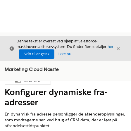
Denne tekst er oversat ved hjælp af Salesforce-
maskinoversættelsessystem. Du finder flere detaljer
her
.
Luk
Luk
Luk
Skift til engelsk
Ikke nu
Marketing Cloud Næste
Indhold
Vis indholdsfortegnelse
Konfigurer dynamiske fra-
adresser
En dynamisk fra-adresse personliggør de afsenderoplysninger,
som modtagerne ser, ved brug af CRM-data, der er løst på
afsendelsestidspunktet.