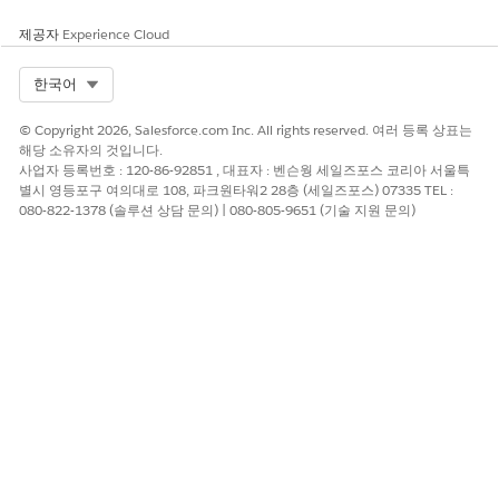
주소에서
아래에서 병합 필드 선택기를 선택하고 고객 성공 관
리자의 이메일과 같이 보낸 사람 주소로 사용할 필드를 선택합
제공자
Experience Cloud
니다.
폴백 주소
아래에서 인증된 대체 주소를 선택합니다. 병합 필드
Select Org
한국어
에서 유효한 이메일 주소를 확인할 수 없는 경우
Marketing
Cloud Next
에서 대체 주소를 사용합니다.
© Copyright 2026, Salesforce.com Inc. All rights reserved. 여러 등록 상표는
변경 사항을 저장합니다.
해당 소유자의 것입니다.
사업자 등록번호 : 120-86-92851 , 대표자 : 벤슨웡 세일즈포스 코리아 서울특
별시 영등포구 여의대로 108, 파크원타워2 28층 (세일즈포스) 07335 TEL :
080-822-1378 (솔루션 상담 문의) | 080-805-9651 (기술 지원 문의)
이 기사를 통해 문제를 해결했습니까?
개선을 위한 의견을 보내주세요.
예
아니요