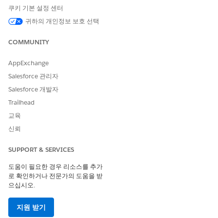
쿠키 기본 설정 센터
Flow Builder에서
이메일 메시지 보내기
활동을 엽니다.
보낸 사람 옵션
귀하의 개인정보 보호 선택
아래의
주소에서
에서
동적 보내기
를 선택합니
다.
표시 이름
아래에서 병합 필드 선택기를 선택하고 연락처 소유
COMMUNITY
자의 전체 이름과 같이 표시 이름으로 사용할 필드를 선택합니
다.
AppExchange
주소 유형에서 선택
아래에서
정적
을 선택합니다.
Salesforce 관리자
인증된 주소
아래에서 인증된 주소를 검색하고 선택합니다.
Salesforce 개발자
변경 사항을 저장합니다.
Trailhead
이메일이 인증된 주소에서 전송되는 동안 수신자에게 개인 설정
된 표시 이름이 표시됩니다.
교육
신뢰
동적 보낸 사람 주소 구성
SUPPORT & SERVICES
Flow Builder에서
이메일 메시지 보내기
활동을 엽니다.
보낸 사람 옵션
아래의
주소에서
에서
동적 보내기
를 선택합니
도움이 필요한 경우 리소스를 추가
다.
로 확인하거나 전문가의 도움을 받
디스플레이 이름
아래에서 병합 필드 선택기를 선택하고 고객
으십시오.
성공 관리자의 전체 이름과 같이 표시 이름으로 사용할 필드를
선택합니다.
지원 받기
주소 유형에서 선택
아래에서
동적
을 선택합니다.