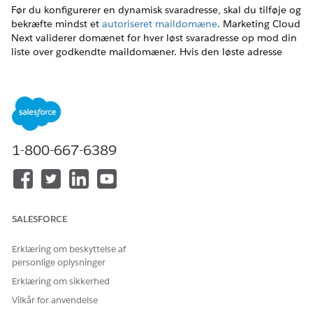
Før du konfigurerer en dynamisk svaradresse, skal du tilføje og
bekræfte mindst et
autoriseret maildomæne
.
Marketing Cloud
Next
validerer domænet for hver løst svaradresse op mod din
liste over godkendte maildomæner. Hvis den løste adresse
ikke bruger et autoriseret domæne, bruger
Marketing Cloud
Next
den konfigurerede tilbagerulningsadresse.
Dynamisk svaradresse tilsidesætter RMM-behandling (Reply
Mail Management).
Marketing Cloud Next
leverer svar direkte
til den løste postkasse og behandler dem ikke til automatisk
svarstyring, uden for kontoret-håndtering eller
1-800-667-6389
opsigelsesbehandling. Brug Svarmailstyring, når din
organisation kræver centraliseret håndtering af mailsvar.
I Flow Builder skal du åbne aktiviteten
Send
mailmeddelelse
.
SALESFORCE
Under
Afsenderindstillinger
i
svaradresse
skal du vælge
Dynamisk svaradresse
.
Erklæring om beskyttelse af
Hvis du bliver bedt om det, skal du tilføje og bekræfte et
personlige oplysninger
autoriseret maildomæne
, før du fortsætter.
Erklæring om sikkerhed
Under
Visningsnavn
skal du vælge flettefeltvælgeren og
vælge det felt, der skal bruges som visningsnavn.
Vilkår for anvendelse
Under
Svaradresse
skal du vælge flettefeltvælgeren og