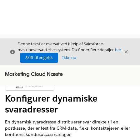
Denne tekst er oversat ved hjælp af Salesforce-
maskinoversættelsessystem. Du finder flere detaljer
her
.
Luk
Luk
Luk
Skift til engelsk
Ikke nu
Marketing Cloud Næste
Indhold
Vis indholdsfortegnelse
Konfigurer dynamiske
svaradresser
En dynamisk svaradresse distribuerer svar direkte til en
postkasse, der er løst fra CRM-data, f.eks. kontaktejeren eller
kontoens kundesuccesmanager.