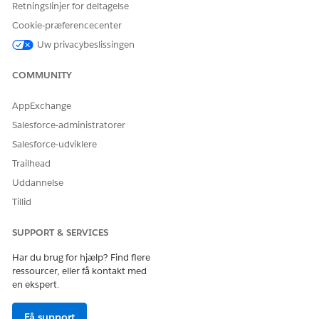
Retningslinjer for deltagelse
vælge det felt, der skal bruges som svaradresse.
Cookie-præferencecenter
Under
Fallback Mail
skal du angive navnet på den
tilbagerulningsmailkasse og vælge et bekræftet domæne.
Uw privacybeslissingen
Gem dine ændringer.
COMMUNITY
AppExchange
LØSTE DENNE ARTIKEL DIT PROBLEM?
Salesforce-administratorer
Giv os besked, så vi kan forbedre os!
Salesforce-udviklere
Ja
Nej
Trailhead
Uddannelse
Tillid
SUPPORT & SERVICES
Har du brug for hjælp? Find flere
ressourcer, eller få kontakt med
en ekspert.
Få support