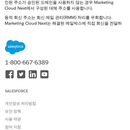
인된 주소가 승인된 도메인을 사용하지 않는 경우
Marketing
Cloud Next
에서 구성된 대체 주소를 사용합니다.
동적 회신 주소는 회신 메일 관리(RMM) 처리를 우회합니다.
Marketing Cloud Next는
해결된 메일박스에 직접 회신을 전달하
며 자동 회신 관리, 부재중 처리 또는 구독 취소 처리를 위해 해당 회
신을 처리하지 않습니다. 조직에서 이메일 회신을 중앙 집중식으로
처리해야 하는 경우 회신 메일 관리를 사용합니다.
Flow Builder에서
이메일 메시지 보내기
활동을 엽니다.
보낸 사람 옵션
아래의
응답 주소
에서
동적 응답 주소
를 선택합
1-800-667-6389
니다.
메시지가 표시되면 계속하기 전에
승인된 이메일 도메인
을 추가
하고 확인합니다.
디스플레이 이름
아래에서 병합 필드 선택기를 선택하고 표시
이름으로 사용할 필드를 선택합니다.
SALESFORCE
응답 주소
아래에서 병합 필드 선택기를 선택하고 회신 주소로
사용할 필드를 선택합니다.
개인정보 처리방침
폴백 이메일
아래에서 대체 메일박스 이름을 입력하고 확인된
도메인을 선택합니다.
보안 정책
변경 사항을 저장합니다.
사용 약관
참여 지침