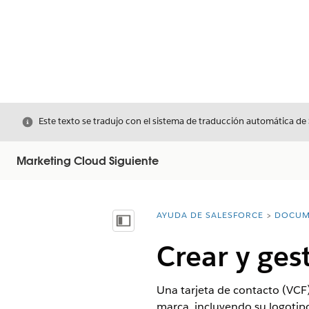
Cerrar
Este texto se tradujo con el sistema de traducción automática de
Marketing Cloud Siguiente
AYUDA DE SALESFORCE
DOCUM
Usted está aquí:
Mostrar índice de materias
Crear y ges
Una tarjeta de contacto (VCF) 
marca, incluyendo su logotipo