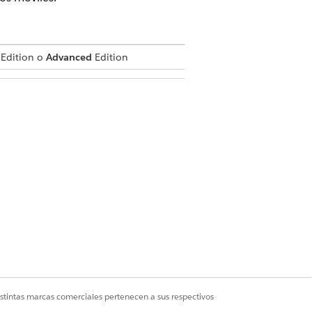
Edition o
Advanced
Edition
rente de Marketing Cloud
borador de espacio de trabajo de
riptores puedan guardar su
istintas marcas comerciales pertenecen a sus respectivos