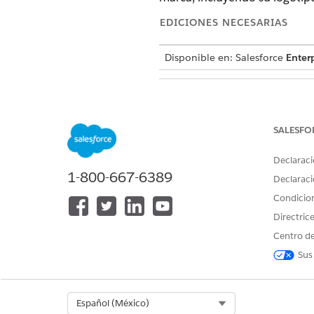
EDICIONES NECESARIAS
Disponible en:
Salesforce
Enterp
Para crear una tarjeta de conta
SALESFO
Declaraci
1-800-667-6389
Declaraci
Condicio
Directric
Crear una tarjeta de contact
Centro de
Cree tarjetas de contacto vi
Sus
información de contacto dire
Desde su espacio de trabajo 
Select Org
Español (México)
Seleccione
Tarjeta de contac