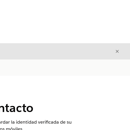
Cerrar
Cerrar
ntacto
ardar la identidad verificada de su
os móviles.