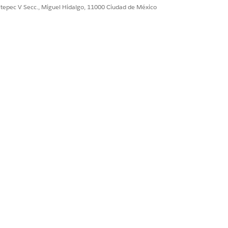
dose en el título.
ultepec V Secc., Miguel Hidalgo, 11000 Ciudad de México
o de archivo es de 300 KB.
ptima, utilice una imagen de 250×250
S.
ación obsoleta o incorrecta.
lar publicación
.
uiente
.
ublicación ahora
.
ulación de publicación
e ingrese una