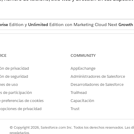
rise
Edition y
Unlimited
Edition con Marketing Cloud Next
Growth
PERMISOS DE USUARIO NECESARIOS
cto
Conjunto de permisos Ge
RCE
COMMUNITY
Y
ón de privacidad
AppExchange
Cualquier función de cola
ón de seguridad
Administradores de Salesforce
CMS
nes de uso
Desarrolladores de Salesforce
es de participación
Trailhead
o
 preferencias de cookies
Capacitación
rtuales y envíelas como mensajes MMS de modo que los susc
 opciones de privacidad
Trust
ctamente en sus dispositivos móviles.
de marketing, haga clic en Agregar y luego seleccione
Contenido
.
© Copyright 2026, Salesforce.com Inc. Todos los derechos reservados. Las d
to
como el tipo de contenido y luego haga clic en
Crear
.
propietarios.