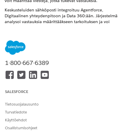
voit määrittää viestejä, jotka tukevat vastauksia.
Keskusteluiden sähköposti integroituu Agentforce,
Digitaalinen yhteydenpitoon ja Data 360:ään. Järjestelmä
analysoi vastauksia määrittääkseen tarkoituksen ja voi
käynnistää kulkuja, reitittää keskusteluita Agentforce tai
ihmisedustajille ja päivittää dataa reaaliajassa. Koko
vuorovaikutus pysyy asiayhteydessä, yhteensopivana ja
yhtenäistettynä.
Lisätietoja Keskustelusähköpostin määrittämisestä on
kohdassa Keskustelusähköpostin
toteutus
.
1-800-667-6389
Yleiset käyttötarkoitukset
Voit käyttää Keskustelu-sähköpostia asiakkaan koko elinkaaren
aikana muuntaaksesi passiiviset ilmoitukset interaktiivisiksi
SALESFORCE
käyttökokemuksiksi. Alla on joitakin yleisiä esimerkkejä:
Tapahtumien rekisteröintien edistäminen: Salli kutsujen
Tietosuojalausunto
vahvistaa osallistuminen ja tarjota valintoja vastaamalla
Turvatiedote
sähköpostiin.
Käyttöehdot
Palauta hylätyt ostoskorit: Salli asiakkaidesi vastata
Osallistumisohjeet
tuotteen tai toimituksen kysymyksiin ennen ostoksen