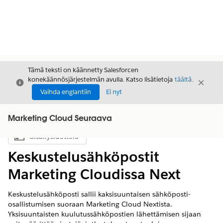
Tämä teksti on käännetty Salesforcen
konekäännösjärjestelmän avulla. Katso lisätietoja
täältä
.
Sulje
Sulje
Sulje
Vaihda englantiin
Ei nyt
Marketing Cloud Seuraava
Sisällysluettelo
Näytä sisällysluettelo
Keskustelusähköpostit
Marketing Cloudissa Next
Keskustelusähköposti sallii kaksisuuntaisen sähköposti-
osallistumisen suoraan
Marketing Cloud Nextista
.
Yksisuuntaisten kuulutussähköpostien lähettämisen sijaan