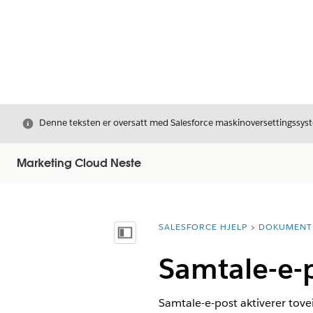
Avslutt
Denne teksten er oversatt med Salesforce maskinoversettingssyste
Marketing Cloud Neste
SALESFORCE HJELP
DOKUMENT
Du er her:
Vis innholdsfortegnelse
Samtale-e-p
Samtale-e-post aktiverer tove