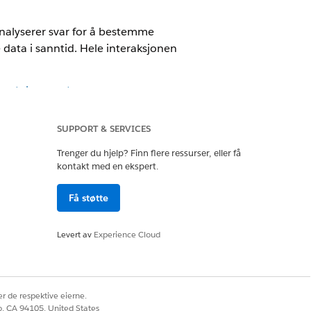
nalyserer svar for å bestemme
 data i sanntid. Hele interaksjonen
amtale-e-post
.
SUPPORT & SERVICES
raktive opplevelser. Her er noen
Trenger du hjelp? Finn flere ressurser, eller få
kontakt med en ekspert.
nser ved å svare på e-postmeldingen.
Få støtte
r de fullfører et kjøp.
ne etter kjøp.
Levert av
Experience Cloud
ktureringsvarsler for å be om hjelp.
.
et svar.
leinteraksjoner.
r de respektive eierne.
co, CA 94105, United States
r.