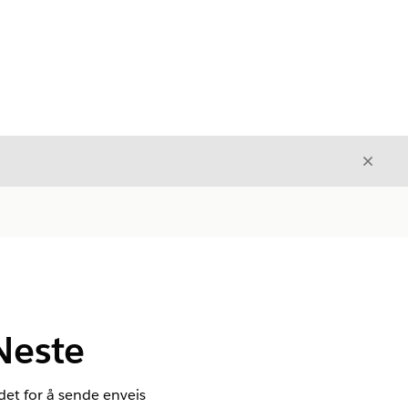
Avslut
Avslutt
Neste
edet for å sende enveis