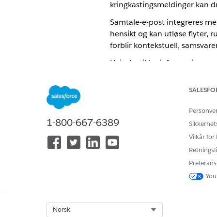
kringkastingsmeldinger kan du
Samtale-e-post integreres me
hensikt og kan utløse flyter, 
forblir kontekstuell, samsvare
Hvis du vil ha informasjon om
Vanlige brukstilfeller
SALESFO
Du kan bruke Samtale-e-post i 
Personve
vanlige eksempler:
1-800-667-6389
Sikkerhet
Kjøre hendelsesregistreringer
Vilkår for
Gjenopprette forfalte handlev
Retningsli
Tilpasse etterkjøpsreiser: Ve
Preferans
Forbedre transaksjons-e-postme
Tjenesteplanlegging: La kunde
You
Bestillingsbehandling: Gi kund
Lojalitetsengasjement: Send t
Produktanbefalinger: Gi skred
Select Org
Norsk
Kontoengasjement: La kontoteam