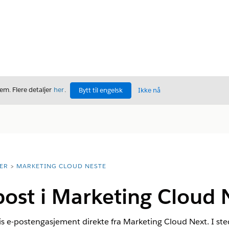
m. Flere detaljer
her
.
Bytt til engelsk
Ikke nå
ER
MARKETING CLOUD NESTE
ost i Marketing Cloud 
is e-postengasjement direkte fra
Marketing Cloud Next
. I st