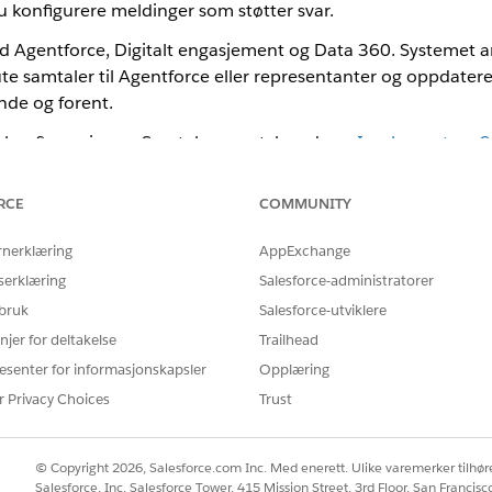
 konfigurere meldinger som støtter svar.
d Agentforce, Digitalt engasjement og Data 360. Systemet a
rute samtaler til Agentforce eller representanter og oppdatere
nde og forent.
 konfigurering av Samtale-e-post, kan du se
Implementere S
RCE
COMMUNITY
hele kundelivssyklusen til å gjøre om passive varsler til inte
rnerklæring
AppExchange
serklæring
Salesforce-administratorer
: Gi inviterte muligheten til å bekrefte deltakelse og oppgi prefera
 bruk
Salesforce-utviklere
ogner: La kundene svare med produkt- eller forsendelsesspørsmål fø
njer for deltakelse
Trailhead
iled kunder gjennom oppsettet eller gi kundestøtte de første 30 dage
esenter for informasjonskapsler
Opplæring
ldinger: Gi mottakere mulighet til å svare på forsendelses- eller fa
ne velge en dato og et klokkeslett for vedlikehold via et e-postsvar
r Privacy Choices
Trust
er mulighet til å starte returer eller be om sporingsinformasjon via 
ilpassede tilbud og la medlemmer innløse lojalitetspoeng via samta
dersydde anbefalinger basert på nylig kjøpshistorikk.
© Copyright 2026, Salesforce.com Inc. Med enerett. Ulike varemerker tilhøre
Salesforce, Inc. Salesforce Tower, 415 Mission Street, 3rd Floor, San Francis
 behandle etterfylling eller etterfylling via strukturerte e-postsva