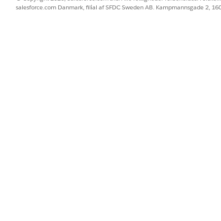
renet engagement
salesforce.com Danmark, filial af SFDC Sweden AB. Kampmannsgade 2, 1
orik er opsat i din organisation, kan en Salesforce-admini
denne komponent til at få et overblik over engagementfremhæve
er. Se
Aktiver forenet engagement-historik
.
ngagerede forenede enkeltpersoner-agent
i din organisation, skal du bruge agenthandlingen Identifi
 finde dine mest lovende emner. Denne handling identificerer,
tribuerede meddelelser, og hjælper dig med at prioritere dine
r Top Engaged Unified Individuals
.
BLEM?
 os!