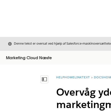
Luk
Denne tekst er oversat ved hjælp af Salesforce-maskinoversættelse
Marketing Cloud Næste
HELPHOMELINKTEXT
DOCSHOM
breadcrumbDescription
Vis indholdsfortegnelse
Overvåg yde
marketingm