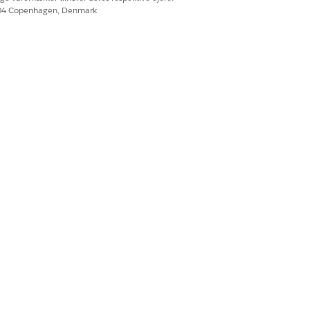
604 Copenhagen, Denmark
strator føje dashboardkomponenten
lser, når du får vist emne-,
cer topengagerede forenede
 hvilke enkeltpersoner der
 opfølgninger med indsigter, der
Ja
Nej