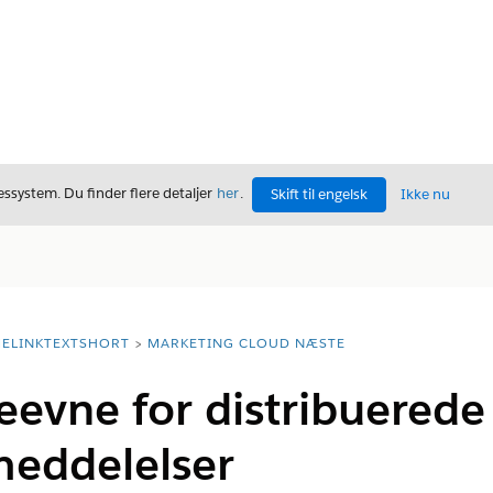
ssystem. Du finder flere detaljer
her
.
Skift til engelsk
Ikke nu
ELINKTEXTSHORT
MARKETING CLOUD NÆSTE
evne for distribuerede
eddelelser