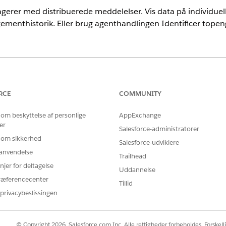
gerer med distribuerede meddelelser. Vis data på individuell
ementhistorik. Eller brug agenthandlingen Identificer tope
ementhistorik er tilgængelige i:
imited
Edition med Marketing Cloud Next
Growth
eller
Advanced
E
RCE
COMMUNITY
imited
Edition med enhver Marketing Cloud Engagement+ Edition
 om beskyttelse af personlige
AppExchange
imited
Edition med enhver Marketing Cloud-kontoengagementvers
er
Salesforce-administratorer
th
eller
Advanced
Edition med tilføjelsesprogrammet Salgsmails og 
 om sikkerhed
Salesforce-udviklere
r anvendelse
 topengagerede forenede enkeltpersoner er tilgængelig i:
Trailhead
njer for deltagelse
Uddannelse
imited
Edition med Marketing Cloud Next
Growth
eller
Adv
ræferencecenter
Tillid
uted Marketing og Einstein for Sales, eller Einstein for Servic
privacybeslissingen
© Copyright 2026, Salesforce.com Inc. Alle rettigheder forbeholdes. Forskell