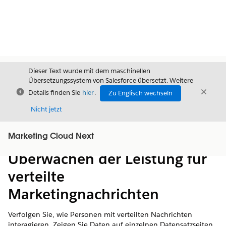
Dieser Text wurde mit dem maschinellen
Übersetzungssystem von Salesforce übersetzt. Weitere
Schließen
Schli
Details finden Sie
hier
.
Zu Englisch wechseln
Schließ
Nicht jetzt
Marketing Cloud Next
Inhalt
Inhalt anzeigen
Überwachen der Leistung für
verteilte
Marketingnachrichten
Verfolgen Sie, wie Personen mit verteilten Nachrichten
interagieren. Zeigen Sie Daten auf einzelnen Datensatzseiten