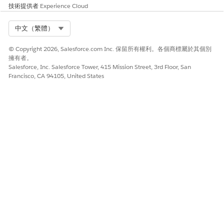
技術提供者
Experience Cloud
Select Org
中文（繁體）
© Copyright 2026, Salesforce.com Inc. 保留所有權利。各個商標屬於其個別
擁有者。
Salesforce, Inc. Salesforce Tower, 415 Mission Street, 3rd Floor, San
Francisco, CA 94105, United States