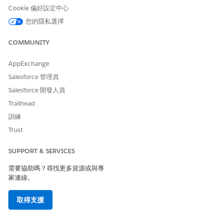
可以將顯示面板元件新增至記錄頁面。使用此元件可在檢視商機、
Cookie 偏好設定中心
連絡人和帳戶記錄時一目瞭然參與重點。請參閱
開啟統一參與歷程
您的隱私選擇
記錄
。
COMMUNITY
識別首要參與的統一個人工作人員動作
AppExchange
如果您已在組織中設定 Agentforce,請使用「識別首要參與的統一
個人」工作人員動作來快速找到最有希望的商機。此動作會識別哪
Salesforce 管理員
些人員最常參與您的散佈訊息,協助您使用可採取動作洞察來排定追
Salesforce 開發人員
蹤的優先順序。請參閱
識別首要參與的統一個人
。
Trailhead
訓練
Trust
此文章是否解決您的問題？
請讓我們知道，以便我們改進！
SUPPORT & SERVICES
是
否
需要協助嗎？尋找更多資源或與專
家連線。
取得支援