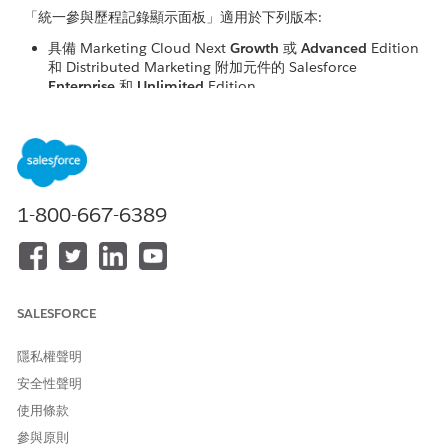
「統一參與歷程記錄顯示面板」適用於下列版本:
具備 Marketing Cloud Next
Growth
或
Advanced
Edition
和 Distributed Marketing 附加元件的 Salesforce
Enterprise
和
Unlimited
Edition
具備任何包含 Distributed Marketing 附加元件的
Marketing Cloud Engagement+ Edition 的 Salesforce
Enterprise
和
Unlimited
Edition
具備任何 Marketing Cloud Account Engagement Edition
的 Salesforce
Enterprise
和
Unlimited
Edition,其中包含具
備「銷售電子郵件和警示」附加元件的 Marketing Cloud
1-800-667-6389
Next
Growth
或
Advanced
Edition 存取權
「識別首要參與的統一個人」工作人員動作適用於:
具備 Marketing Cloud Next
Growth
或
Advanced
Edition 的
SALESFORCE
Salesforce
Enterprise
和
Unlimited
Edition,
以及 Distributed
Marketing 附加元件和 Einstein for Sales、Einstein for Service
隱私權聲明
或 Einstein Platform 附加元件
安全性聲明
統一參與歷程記錄顯示面板
使用條款
參與原則
如果您的組織中已設定「統一參與歷程記錄」,則 Salesforce 管理員