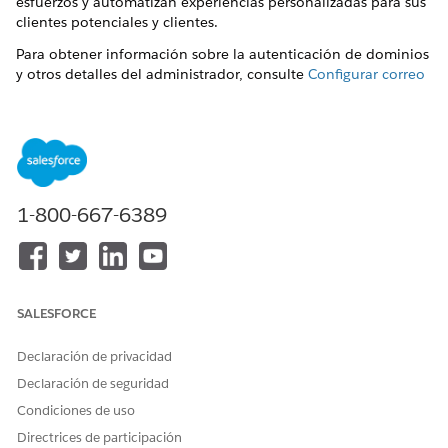
esfuerzos y automatizan experiencias personalizadas para sus
clientes potenciales y clientes.
Para obtener información sobre la autenticación de dominios
y otros detalles del administrador, consulte
Configurar correo
electrónico unificado
y
Configurar parámetros de
correo
electrónico obligatorios.
Marketing distribuido y alertas
Para aumentar la productividad y mantener la coherencia
de la marca, los especialistas de marketing pueden
compartir plantillas de correo electrónico aprobadas con
1-800-667-6389
representantes de ventas y otros usuarios de Salesforce.
Marketing distribuido y alertas facilitan a los usuarios que
no son de marketing el envío de contenido de correo
electrónico que esté en la marca y aprobado por
SALESFORCE
marketing.
Crear un correo electrónico en Marketing Cloud Siguiente
Declaración de privacidad
La experiencia de modificación de contenido en
Declaración de seguridad
Marketing Cloud Next
proporciona herramientas para
crear un correo electrónico, obtener una vista previa y
Condiciones de uso
probarlo, y publicarlo para su uso con una campaña. Para
Directrices de participación