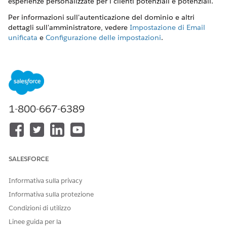
esperienze personalizzate per i clienti potenziali e potenziali.
Per informazioni sull'autenticazione del dominio e altri
dettagli sull'amministratore, vedere
Impostazione di Email
unificata
e
Configurazione delle impostazioni
.
Marketing distribuito e avvisi
Per aumentare la produttività e mantenere la coerenza del
marchio, gli esperti di marketing possono condividere i
modelli di email approvati con gli agenti di vendita e altri
utenti Salesforce. Marketing distribuito e avvisi
1-800-667-6389
semplificano l'invio di contenuti email con immagine
aziendale e approvati dal marketing da parte degli utenti
non addetti al marketing.
Creazione di un messaggio email in Marketing Cloud
L'esperienza di modifica dei contenuti in
Marketing Cloud
SALESFORCE
Next
offre strumenti per creare un'email, visualizzarla in
anteprima e testarla e pubblicarla per l'uso con una
Informativa sulla privacy
campagna. Per apportare modifiche importanti a un
Informativa sulla protezione
messaggio email pubblicato o impedirne l'invio in una
Condizioni di utilizzo
campagna, è possibile annullarne la pubblicazione.
Linee guida per la
Creazione di un'email nella visualizzazione codice in