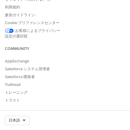
び編集して、メールデザインをカスタム制御します。また、上
利用規約
級ユーザーは、ハンドラーを使用してスクリプトや条件付きロ
参加ガイドライン:
ジックを追加し、データルックアップを実行できます。コード
ビューでは、作成時に構文検証、インラインコーディング支
Cookie プリファレンスセンター
援、検索が提供されます。メールをプレビューしてテストし、
お客様によるプライバシー
キャンペーンで使用するために公開します。公開済みメールを
設定の選択肢
変更したり、キャンペーンで送信されないようにしたりするに
は、非公開にします。
COMMUNITY
Marketing Cloud Next の会話型メール
AppExchange
会話型メールにより、
Marketing Cloud Next
から直接双方向
のメールエンゲージメントが可能になります。一方向のブロー
Salesforce システム管理者
ドキャストメールを送信する代わりに、返信をサポートするメ
Salesforce 開発者
ッセージを設定できます。
Trailhead
動的送信元アドレスと動的返信アドレス
トレーニング
動的差出人アドレスと返信アドレスは、関連する CRM または
トラスト
Data 360 レコードを使用してメールの送信者と返信情報をパ
ーソナライズします。
Select Org
日本語