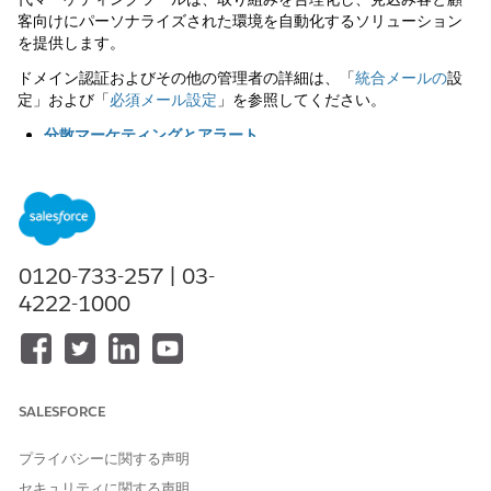
客向けにパーソナライズされた環境を自動化するソリューション
を提供します。
ドメイン認証およびその他の管理者の詳細は、「
統合メールの
設
定」および「
必須メール設定
」を参照してください。
分散マーケティングとアラート
生産性を高め、ブランドの一貫性を維持するために、マーケテ
ィング担当者は承認済みメールテンプレートを営業担当や他の
Salesforce ユーザーと共有できます。分散マーケティングと
アラートを使用すると、マーケティング担当以外のユーザー
が、ブランドに関するメールコンテンツやマーケティング担当
0120-733-257 | 03-
が承認したメールコンテンツを簡単に送信できます。
4222-1000
Marketing Cloud Next でのメールの作成
Marketing Cloud Next
のコンテンツ編集環境では、メールの
作成、プレビューとテスト、キャンペーンで使用するために公
開するツールが提供されます。公開済みメールを大幅に変更し
たり、キャンペーンで送信されないようにしたりするには、そ
SALESFORCE
のメールを非公開にします。
プライバシーに関する声明
Marketing Cloud Next のコードビューでのメールの作成
コードビューで、メッセージの HTML および CSS を表示およ
セキュリティに関する声明