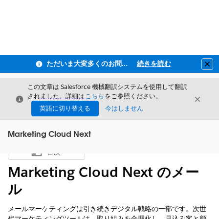
ただいま大変多くのお問い合わせをいただいており、ご連絡までにお時間を頂戴しております
続きを読む
Clo
この文章は Salesforce 機械翻訳システムを使用して翻訳
されました。詳細は
こちら
をご参照ください。
閉じる
閉じ
閉じる
英語に切り替える
今はしません
Marketing Cloud Next
目次
目次を表示
Marketing Cloud Next のメー
ル
メールマーケティングは引き続きデジタル戦略の一部です。次世
代マーケティングツールは、取り組みを合理化し、見込み客と顧