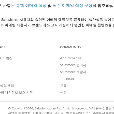
부 사항은
통합 이메일 설정
및
필수 이메일 설정 구성
을 참조하십
Salesforce 사용자와 승인된 이메일 템플릿을 공유하여 생산성을 높이
 비마케팅 사용자가 브랜드에 있고 마케팅에서 승인한 이메일 콘텐츠를 쉽
 이메일 만들기
츠 편집 환경은 이메일을 작성하고 미리 보고 테스트하고 캠페인에 사용할
경하거나 캠페인에서 전송되지 않도록 하려면 게시를 취소할 수 있습니다.
RCE
COMMUNITY
에서 코드 보기에서 이메일 만들기
용자 정의할 수 있도록 메시지 HTML 및 CSS를 보고 편집합니다. 또한 고
 처리방침
AppExchange
리를 추가하고 데이터 조회를 수행할 수 있습니다. 작성할 때 코드 보기에 
Salesforce 관리자
리 보고 테스트하고 캠페인에 사용할 수 있도록 게시합니다. 게시된 이메
Salesforce 개발자
습니다.
Trailhead
화 이메일
 설정 센터
교육
oud Next
에서 직접 양방향 이메일 참여를 지원합니다. 단방향 브로드캐
의 개인정보 보호 선택
신뢰
관련 CRM 또는 Data 360 레코드와 함께 이메일의 보낸 사람과 회신 정
© Copyright 2026, Salesforce.com Inc. All rights reserved. 여러 등
사업자 등록번호 : 120-86-92851 , 대표자 : 벤슨웡 세일즈포스 코리아 서울특