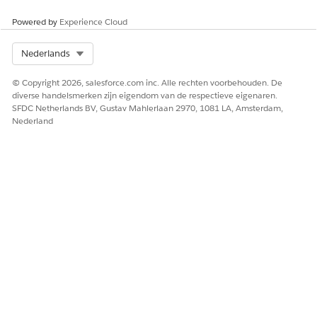
sturen, kunt u berichten configureren die antwoorden
ondersteunen.
Powered by
Experience Cloud
Dynamische adressen voor Van en Antwoorden
Select Org
Nederlands
Dynamisch van en antwoordadressen personaliseren de
afzender en antwoordgegevens van een e-mailbericht met
© Copyright 2026, salesforce.com inc. Alle rechten voorbehouden. De
gerelateerde CRM- of Data 360-records.
diverse handelsmerken zijn eigendom van de respectieve eigenaren.
SFDC Netherlands BV, Gustav Mahlerlaan 2970, 1081 LA, Amsterdam,
Nederland
HEEFT DIT ARTIKEL UW PROBLEEM OPGELOST?
Laat ons weten wat we kunnen doen om te verbeteren!
Ja
Nee