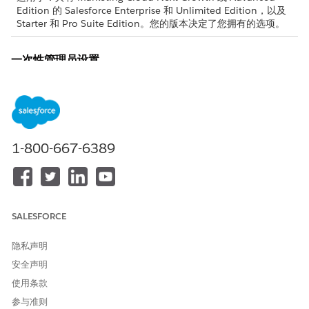
Edition 的 Salesforce Enterprise 和 Unlimited Edition，以及
Starter 和 Pro Suite Edition。您的版本决定了您拥有的选项。
一次性管理员设置
要使用此功能，用户需要管理连接的 LinkedIn 帐户的权限。在开始
前，请管理员将社交帖子相关列表添加到市场活动对象。
转到对象管理器中的市场活动布局页面。
查找相关列表部分，然后将
社交帖子
列表拖到部分。
1-800-667-6389
保存操作。
计划 LinkedIn 帖子
在创建帖子前，连接 LinkedIn 帐户。
SALESFORCE
从市场活动记录中，找到社交帖子相关列表，然后单击
管理连
接
。
隐私声明
查看可用社交媒体帐户列表。
安全声明
单击
连接到 LinkedIn
。
登录个人 LinkedIn 帐户，然后确认外部访问权限。
使用条款
要编辑您的帖子，请在市场活动记录的社交帖子相关列表中单击
参与准则