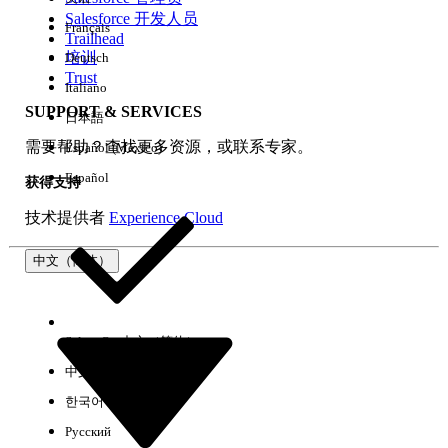
Salesforce 开发人员
Français
体验
Trailhead
培训
Deutsch
Trust
Italiano
SUPPORT & SERVICES
日本語
全部清除
完成
需要帮助？查找更多资源，或联系专家。
Español (México)
Español
获得支持
技术提供者
Experience Cloud
中文（简体）
Select Org
中文（简体）
中文（繁体）
한국어
Русский
没有结果