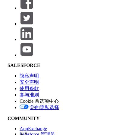
筛选器 (0)
选择筛选器
添加
产品区域
SALESFORCE
功能影响
隐私声明
安全声明
使用条款
参与准则
Cookie 首选项中心
版本
您的隐私选择
COMMUNITY
AppExchange
Salesforce 管理员
英语