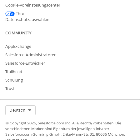
Cookie-Voreinstellungscenter
KONNTEN SIE IHR PROBLEM MITHILFE DIESES ARTIKELS
LÖSEN?
Ihre
Datenschutzauswahlen
Geben Sie uns Feedback, damit wir uns verbessern können.
Ja
Nein
COMMUNITY
AppExchange
Salesforce-Administratoren
Salesforce-Entwickler
Trailhead
Schulung
Trust
Select Org
Deutsch
© Copyright 2026, Salesforce.com Inc. Alle Rechte vorbehalten. Die
verschiedenen Marken sind Eigentum der jeweiligen Inhaber.
Salesforce.com Germany GmbH, Erika-Mann-Str. 31, 80636 München,
Deutschland