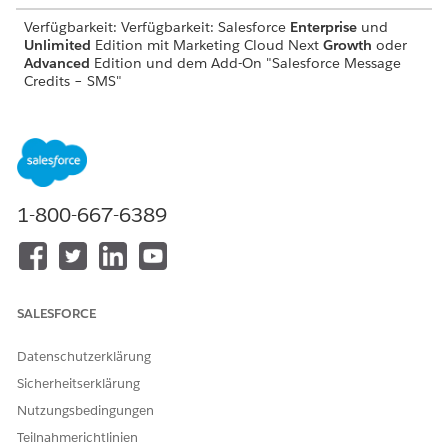
Verfügbarkeit: Verfügbarkeit: Salesforce
Enterprise
und
Unlimited
Edition mit Marketing Cloud Next
Growth
oder
Advanced
Edition und dem Add-On "Salesforce Message
Credits – SMS"
Unterstützte Medientypen für MMS
MEDIENTYP
UNTERSTÜTZTE
MAXIMALE
FORMATE
DATEIGRÖSSE
Bild
.jpeg, .jpg, .png,
500 KB
1-800-667-6389
.gif, .tiff
Video
.mp4, .mov, .avi,
500 KB
.mpg, .mpeg,
.mp4, .mpeg
SALESFORCE
Audio
.mp3, .wav, .mp4,
500 KB
.3gp, .3gpp, .amr
Datenschutzerklärung
Dokument
.vcf
500 KB
Sicherheitserklärung
Nutzungsbedingungen
Teilnahmerichtlinien