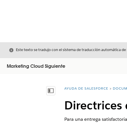
Cerrar
Este texto se tradujo con el sistema de traducción automática de
Marketing Cloud Siguiente
AYUDA DE SALESFORCE
DOCUM
Usted está aquí:
Mostrar índice de materias
Directrice
Para una entrega satisfactori