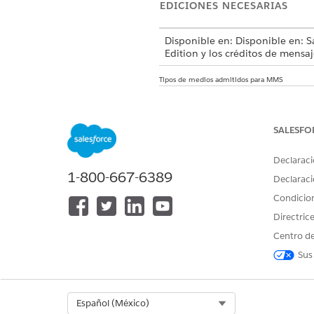
EDICIONES NECESARIAS
Disponible en: Disponible en: S
Edition y los créditos de mens
Tipos de medios admitidos para MMS
TIPO DE MEDIO
Imagen
SALESFO
Video
Declaraci
Audio
1-800-667-6389
Declaraci
Documento
Condicio
Directric
Centro de
Sus
¿RESOLVIÓ ESTE ARTÍCULO SU 
¡Háganos saber cómo podemos m
Select Org
Español (México)