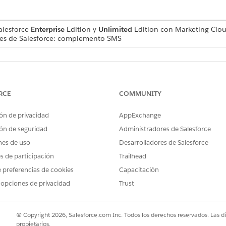
alesforce
Enterprise
Edition y
Unlimited
Edition con Marketing Clo
ajes de Salesforce: complemento SMS
FORMATOS ADMITIDOS
TAMA
.jpeg, .jpg, .png, .gif, .tiff
500 
RCE
COMMUNITY
.mp4, .mov, .avi, .mpg, .mpeg, .mp4, .mpeg
500 
ón de privacidad
AppExchange
.mp3,.wav,.mp4,.3gp,.3gpp,.amr
500 
ón de seguridad
Administradores de Salesforce
.vcf
500 
nes de uso
Desarrolladores de Salesforce
es de participación
Trailhead
 preferencias de cookies
Capacitación
 opciones de privacidad
Trust
PROBLEMA?
ejorar!
© Copyright 2026, Salesforce.com Inc. Todos los derechos reservados. Las d
propietarios.