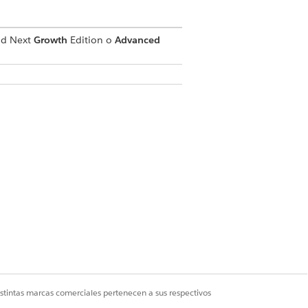
ud Next
Growth
Edition o
Advanced
ÑO MÁXIMO DE ARCHIVO
KB
KB
KB
KB
Sí
No
istintas marcas comerciales pertenecen a sus respectivos