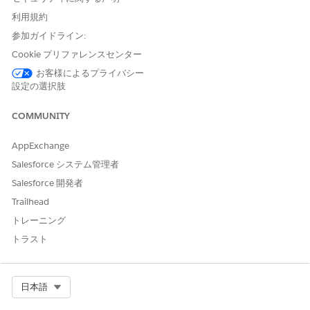
利用規約
この記事で問題は解決されましたか?
参加ガイドライン:
ご意見をお待ちしております。
Cookie プリファレンスセンター
お客様によるプライバシー
はい
いいえ
設定の選択肢
COMMUNITY
AppExchange
Salesforce システム管理者
Salesforce 開発者
Trailhead
トレーニング
トラスト
Select Org
日本語