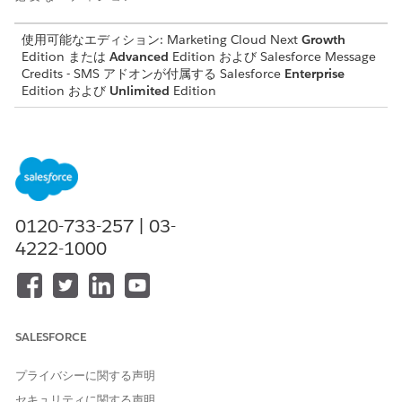
使用可能なエディション: Marketing Cloud Next
Growth
Edition または
Advanced
Edition および Salesforce Message
Credits - SMS アドオンが付属する Salesforce
Enterprise
Edition および
Unlimited
Edition
MMS でサポートされるメディアタイプ
メディアタイプ
サポートされる形式
最大ファイルサイズ
画像
.jpeg、.jpg、.png
500 KB
、.gif、.tiff
0120-733-257 | 03-
動画
.mp4、.mov、.avi
500 KB
4222-1000
、.mpg、.mpeg、.
mp4、.mpeg
オーディオ
.mp3、.wav、.mp
500 KB
4、.3gp、.3gpp、
.amr
SALESFORCE
ドキュメント
.vcf
500 KB
プライバシーに関する声明
セキュリティに関する声明