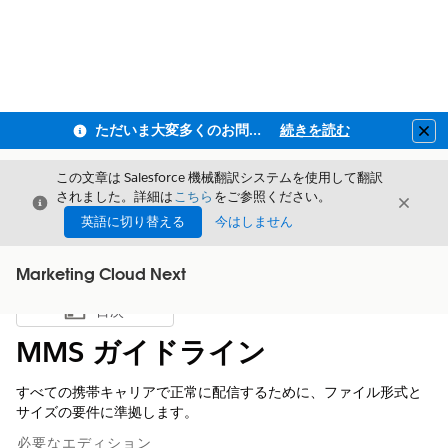
ただいま大変多くのお問い合わせをいただいており、ご連絡までにお時間を頂戴しております
続きを読む
Clo
この文章は Salesforce 機械翻訳システムを使用して翻訳
されました。詳細は
こちら
をご参照ください。
閉じる
閉じ
閉じる
英語に切り替える
今はしません
Marketing Cloud Next
目次
目次を表示
MMS ガイドライン
すべての携帯キャリアで正常に配信するために、ファイル形式と
サイズの要件に準拠します。
必要なエディション