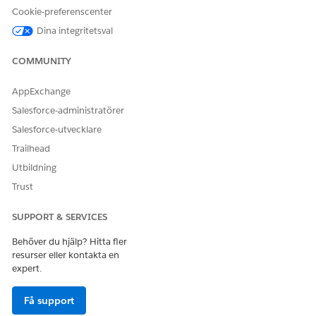
Cookie-preferenscenter
Berätta för oss vad vi kan förbättra!
Dina integritetsval
Ja
Nej
COMMUNITY
AppExchange
Salesforce-administratörer
Salesforce-utvecklare
Trailhead
Utbildning
Trust
SUPPORT & SERVICES
Behöver du hjälp? Hitta fler
resurser eller kontakta en
expert.
Få support