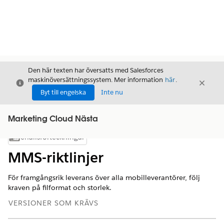
Den här texten har översatts med Salesforces
maskinöversättningssystem. Mer information
här
.
Stäng
Stäng
Stäng
Byt till engelska
Inte nu
Marketing Cloud Nästa
Innehållsförteckningar
Visa innehållsförteckning
MMS-riktlinjer
För framgångsrik leverans över alla mobilleverantörer, följ
kraven på filformat och storlek.
VERSIONER SOM KRÄVS