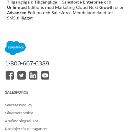
Tillgängliga i: Tillgängliga i: Salesforce
Enterprise
och
Unlimited
Editions med Marketing Cloud Next
Growth
eller
Advanced
Edition och Salesforce Meddelandekrediter -
SMS-tillägget
Mediatyper som stöds för MMS
MEDIATYP
FORMAT SOM
MAXIMAL
STÖDS
FILSTORLEK
Bild
.jpeg,.jpg,.png,.gif
500 KB
,.tiff
1-800-667-6389
Video
.mp4,.mov,.avi,.m
500 KB
pg,.mpeg,.mp4,.m
peg
Ljud
.mp3,.wav,.mp4,.3
500 KB
SALESFORCE
gp,.3gpp,.amr
Dokument
.vcf
500 KB
Sekretesspolicy
Säkerhetspolicy
Användningsvillkor
Riktlinjer för deltagande
LÖSTE DENNA ARTIKEL DITT PROBLEM?