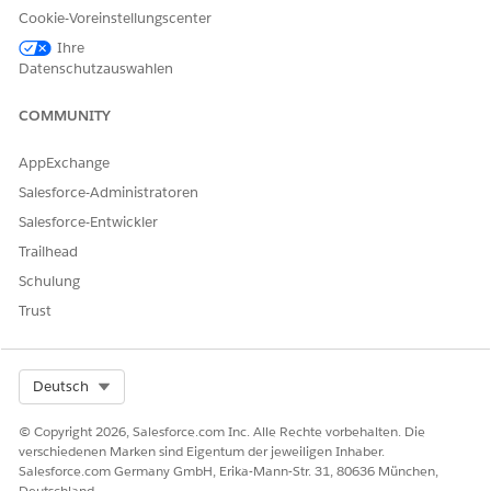
Cookie-Voreinstellungscenter
KONNTEN SIE IHR PROBLEM MITHILFE DIESES ARTIKELS
Ihre
LÖSEN?
Datenschutzauswahlen
Geben Sie uns Feedback, damit wir uns verbessern können.
COMMUNITY
Ja
Nein
AppExchange
Salesforce-Administratoren
Salesforce-Entwickler
Trailhead
Schulung
Trust
Select Org
Deutsch
© Copyright 2026, Salesforce.com Inc. Alle Rechte vorbehalten. Die
verschiedenen Marken sind Eigentum der jeweiligen Inhaber.
Salesforce.com Germany GmbH, Erika-Mann-Str. 31, 80636 München,
Deutschland