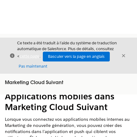
Ce texte a été traduit à l’aide du système de traduction
automatique de Salesforce. Plus de détails, consultez
Fermer
Ferme
<
cette page
.
Basculer vers la page en anglais
Fermer
Pas maintenant
Table des
Marketing Cloud Suivant
Afficher la table des matières
matières
Applications mobiles dans
Marketing Cloud Suivant
Lorsque vous connectez vos applications mobiles internes au
Marketing de nouvelle génération, vous pouvez créer des
notifications dans l'application et push qui ciblent vos