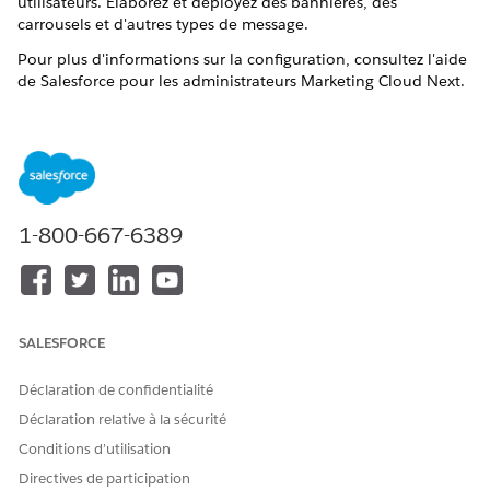
utilisateurs. Élaborez et déployez des bannières, des
carrousels et d'autres types de message.
Pour plus d'informations sur la configuration, consultez l'aide
de Salesforce pour les administrateurs
Marketing Cloud Next
.
Consultez
Configuration de Messagerie
d'application mobile.
Création d'un message mobile dans l'application
Créez et envoyez un message de bannière, modal, en
plein écran ou push primer pour engager les utilisateurs
pendant qu'ils utilisent votre application mobile. Le
message contient un corps de texte et peut inclure un
1-800-667-6389
titre, une image, des boutons et un texte supplémentaire.
Création et gestion de notifications push
Rendez vos notifications push plus attrayantes en ajoutant
des images, des vidéos, des fichiers audio et des éléments
SALESFORCE
interactifs.
Déclaration de confidentialité
Déclaration relative à la sécurité
Conditions d’utilisation
CET ARTICLE A-T-IL RÉSOLU VOTRE PROBLÈME ?
Directives de participation
Dites-nous ce que nous pouvons améliorer !