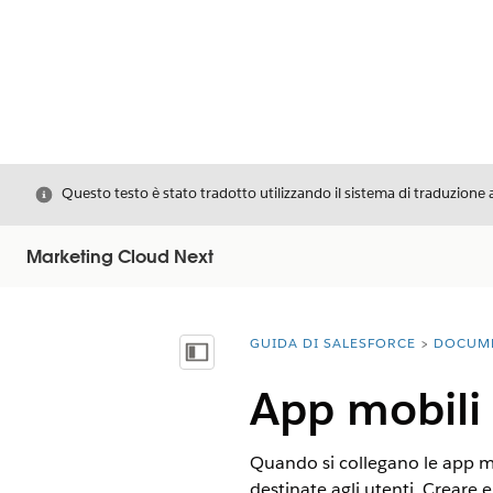
Chiudi
Questo testo è stato tradotto utilizzando il sistema di traduzione 
Marketing Cloud Next
GUIDA DI SALESFORCE
DOCUM
Ti trovi qui:
Mostra sommario
App mobili
Quando si collegano le app mo
destinate agli utenti. Creare e 