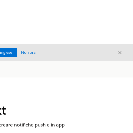
Chiud
'inglese
Non ora
Chiudi
t
creare notifiche push e in app