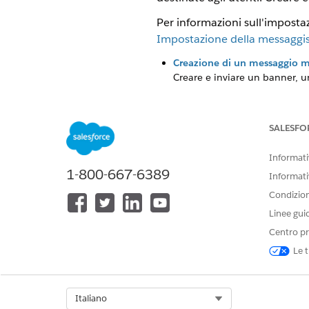
Per informazioni sull'impostaz
Impostazione della messaggis
Creazione di un messaggio m
Creare e inviare un banner, 
utenti mentre utilizzano l'ap
pulsanti e testo aggiuntivo.
SALESFO
Creazione e gestione delle no
Rendere le notifiche push più
Informativ
1-800-667-6389
Informati
Condizioni
QUESTO ARTICOLO HA RISOLTO 
Linee gui
Facci sapere, così possiamo migli
Centro pr
Le t
Select Org
Italiano