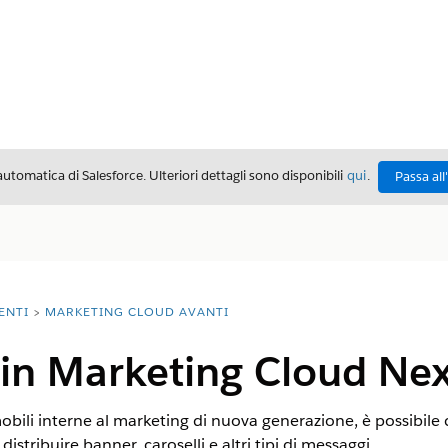
automatica di Salesforce. Ulteriori dettagli sono disponibili
qui
.
Passa all
ENTI
MARKETING CLOUD AVANTI
 in Marketing Cloud Nex
bili interne al marketing di nuova generazione, è possibile 
distribuire banner, caroselli e altri tipi di messaggi.