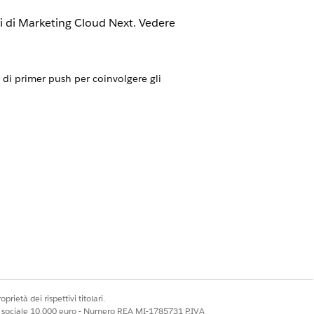
i di
Marketing Cloud Next
. Vedere
di primer push per coinvolgere gli
ente includere un titolo, un'immagine,
nterattivi.
Sì
No
prietà dei rispettivi titolari.
ale sociale 10.000 euro - Numero REA MI-1785731 P.IVA