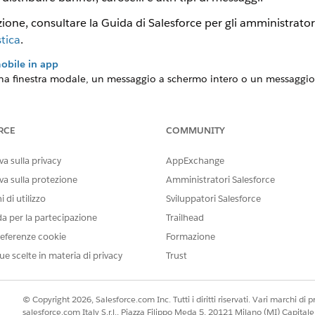
ione, consultare la Guida di Salesforce per gli amministrator
tica
.
obile in app
una finestra modale, un messaggio a schermo intero o un messaggio 
p mobile. Il messaggio contiene il testo del corpo e può eventualm
RCE
COMMUNITY
tifiche push
 coinvolgenti aggiungendo immagini, video, file audio ed elementi i
a sulla privacy
AppExchange
va sulla protezione
Amministratori Salesforce
 di utilizzo
Sviluppatori Salesforce
IL PROBLEMA?
da per la partecipazione
Trailhead
orare!
eferenze cookie
Formazione
ue scelte in materia di privacy
Trust
© Copyright 2026, Salesforce.com Inc. Tutti i diritti riservati. Vari marchi di pro
salesforce.com Italy S.r.l., Piazza Filippo Meda 5, 20121 Milano (MI) Capit