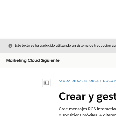
Cerrar
Este texto se ha traducido utilizando un sistema de traducción a
Marketing Cloud Siguiente
AYUDA DE SALESFORCE
DOCUM
Usted está aquí:
Mostrar índice de materias
Crear y ge
Cree mensajes RCS interactivo
dispositivos móviles. A difer