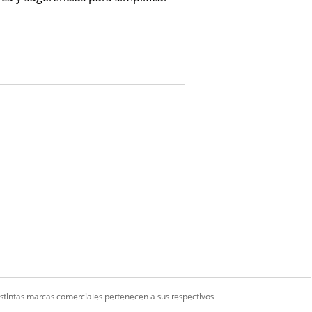
Edition o Advanced Edition y los
rketing Cloud Manager Y cualquier
 espacio de trabajo de CMS
 de Marketing Cloud Y una función de
 trabajo de CMS de administrador de
nido
os elementos interactivos disponibles
istintas marcas comerciales pertenecen a sus respectivos