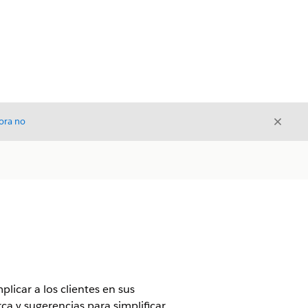
Cerrar
ora no
Cerrar
icar a los clientes en sus
ca y sugerencias para simplificar