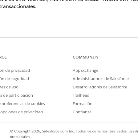
ransaccionales.
prise Edition y Unlimited Edition con Marketing Cloud Next Growth 
force - Complemento RCS
RCE
COMMUNITY
ARIOS
ón de privacidad
AppExchange
o:
Conjunto de permisos de Ma
ón de seguridad
Administradores de Salesforce
función de contribuyente de
nes de uso
Desarrolladores de Salesforce
cación de contenido:
Conjunto de permisos Gestor
es de participación
Trailhead
contribuyente de espacio de
contenido o gestor de conte
 preferencias de cookies
Formación
 opciones de privacidad
Confianza
nriquecida
e los formatos de medios compatibles, las opciones de formato y l
 RCS.
© Copyright 2026, Salesforce.com Inc. Todos los derechos reservados. Las d
propietarios.