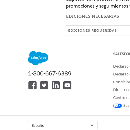
promociones y seguimientos t
EDICIONES NECESARIAS
EDICIONES REQUERIDAS
Disponible en: Salesforce Enter
créditos de mensajes de Sales
SALESFO
PERMISOS DE USUARIO NECES
Declaraci
Para crear o modificar contenid
1-800-667-6389
Declaraci
Condicio
Para publicar o anular la publi
Directric
Centro de
Sus
Especificaciones de tarjeta e
Obtenga información acerca d
para Tarjetas enriquecidas de
Select Org
Español