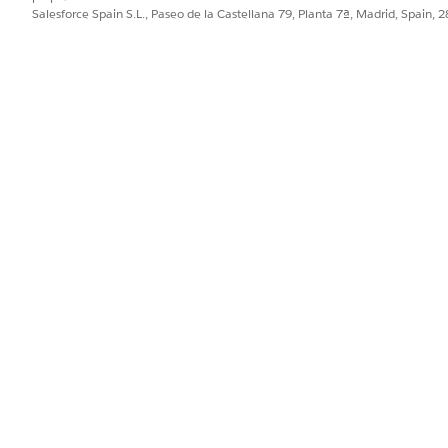
Salesforce Spain S.L., Paseo de la Castellana 79, Planta 7ª, Madrid, Spain, 
 formato RCS para crear un mensaje RCS básico y conversaci
lic en
Agregar
y luego seleccione
Contenido
.
ntenido, seleccione
Mensaje RSC
.
mensaje.
cione
Texto
.
 mensaje.
aje, haga clic en
Agregar campo Combinación
y seleccione Particul
nteracción en tiempo real como confirmación de suscripción.
a su mensaje, haga clic en
Agregar
.
ara la sugerencia.
 se produce cuando un usuario toca el botón. Abrir una URL abre 
ón telefónica con un número prerrellenado para llamar. Respuesta rá
edefinidas para una comunicación rápida y de bajo esfuerzo.
to de la interacción de sugerencia, introduzca un identificador de 