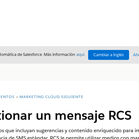
utomática de Salesforce. Más información
aquí
.
Cambiar a inglés
Ah
ENTOS
MARKETING CLOUD SIGUIENTE
stionar un mensaje RCS
s que incluyan sugerencias y contenido enriquecido para impl
encia de SMS estándar, RCS le permite utilizar medios con mar