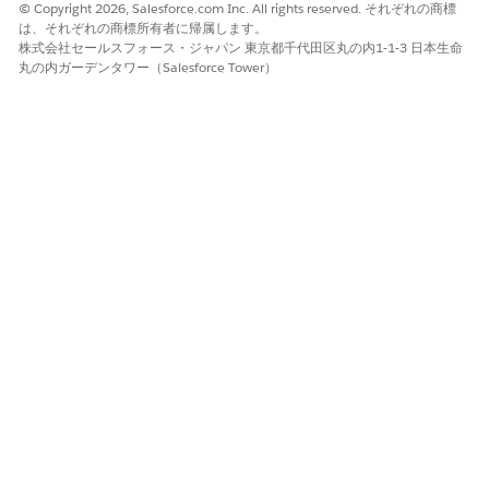
© Copyright 2026, Salesforce.com Inc. All rights reserved. それぞれの商標
認などのリアルタイムインタラクションには [イベントを
は、それぞれの商標所有者に帰属します。
選択(
Select Event
)] を選択します。
株式会社セールスフォース・ジャパン 東京都千代田区丸の内1-1-3 日本生命
メッセージに提案を追加するには、[
追加] を
クリックしま
丸の内ガーデンタワー（Salesforce Tower）
す。
提案の表示ラベルを入力します。
ユーザーがボタンをタップすると発生するアクションを選
択します。[URL を開く] をクリックすると、Web ページ
の URL が開きます。[Dial a Phone (電話をダイヤル)] を
選択すると、通話用の電話番号が事前入力された電話アプ
リケーションが開きます。クイック返信を使用すると、顧
客は定義済みの回答を選択して、迅速かつ手間のかからな
いコミュニケーションを行うことができます。
提案インタラクションを追跡するには、アクション識別子
を入力します。
変更内容を保存します。
メディアメッセージの作成
高解像度の画像、動画、ドキュメントを追加することで、標準テ
キストを超えるブランド設定された没入型の会話を作成できま
す。