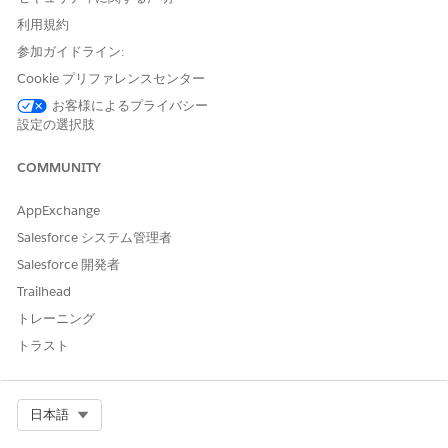
リッチカードの仕様
利用規約
RCS リッチカードでサポートされるメディア形式、レイアウ
参加ガイドライン:
トオプション、インタラクティブ要素について説明します。
Cookie プリファレンスセンター
お客様によるプライバシー
テキストメッセージの作成
設定の選択肢
RCS プレーンテキストメッセージを作成して、対話型の提案を含
COMMUNITY
む基本的な会話型の RCS メッセージを作成します。
[コンテンツ] タブで、[
追加]
をクリックし、[
コンテンツ] を
選
AppExchange
択します。
Salesforce システム管理者
コンテンツ タイプのリストから、[
RCS メッセージ]
を選択し
Salesforce 開発者
ます。
[作成]
をクリックします。
Trailhead
メッセージの目的を選択します。
トレーニング
[メッセージ種別] で、[
テキスト] を
選択します。
トラスト
次のメッセージの詳細を指定します。
メッセージを入力します。
メッセージをパーソナライズするには、[差し込み項目を
追加(
Select Org
Add Merge Field
)] をクリックし、プロファイルデー
日本語
タには [統合個人(Unified Individual)] を選択し、登録確