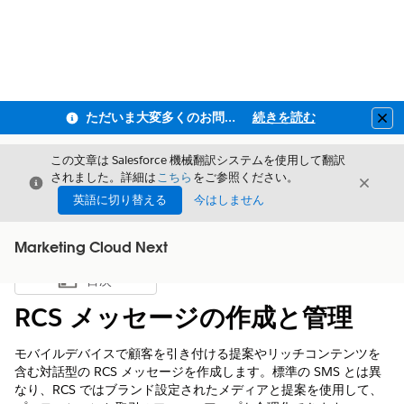
ただいま大変多くのお問い合わせをいただいており、ご連絡までにお時間を頂戴しております
続きを読む
Clo
この文章は Salesforce 機械翻訳システムを使用して翻訳
されました。詳細は
こちら
をご参照ください。
閉じる
閉じ
閉じる
英語に切り替える
今はしません
Marketing Cloud Next
目次
目次を表示
RCS メッセージの作成と管理
モバイルデバイスで顧客を引き付ける提案やリッチコンテンツを
含む対話型の RCS メッセージを作成します。標準の SMS とは異
なり、RCS ではブランド設定されたメディアと提案を使用して、