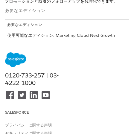
プロモーションと取引のフォローアップを合理化できます。
必要なエディション
必要なエディション
使用可能なエディション: Marketing Cloud Next Growth
Edition または Advanced Edition および Salesforce Message
Credits - RCS アドオンが付属する Salesforce Enterprise
Edition および Unlimited Edition
必要なユーザー権限
0120-733-257 | 03-
コンテンツを作成または編集
「Marketing Cloud マネージ
4222-1000
する
ャー」権限セットおよび任意
の CMS ワークスペース寄稿者
ロール
コンテンツを公開または非公
「Marketing Cloud マネージ
開にする
ャー」権限セットおよびコン
SALESFORCE
テンツ管理者またはコンテン
ツマネージャーの CMS ワーク
プライバシーに関する声明
スペース寄稿者ロール
セキュリティに関する声明