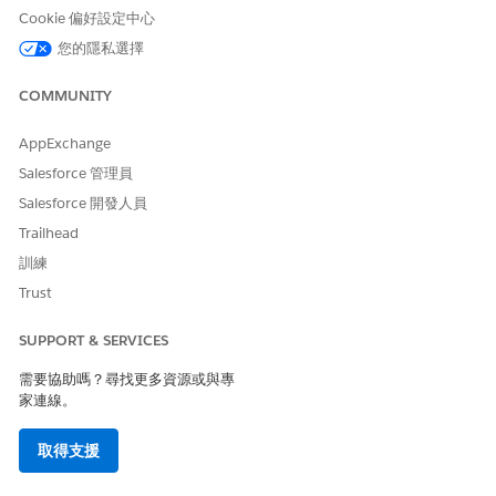
建立 RCS 純文字訊息,以建立包含互動建議的基本對話式 RCS 訊
Cookie 偏好設定中心
息。
您的隱私選擇
在「內容」索引標籤上,按一下「
新增
」,然後選取「
內容
」。
從內容類型清單中,選取「
RCS 訊息
」。
COMMUNITY
按一下「
建立
」。
選取訊息的目的。
AppExchange
針對「訊息類型」,選取「
文字
」。
Salesforce 管理員
指定這些訊息詳細資料。
Salesforce 開發人員
輸入訊息。
若要個人化您的訊息,請按一下「
新增合併欄位
」,並針對設
Trailhead
定檔資料選取「統一個人」,或針對即時互動 (例如訂閱確認)
訓練
選取「事件
」。
Trust
若要將建議新增至您的訊息,請按一下「
新增
」。
輸入建議的標籤。
SUPPORT & SERVICES
選取使用者點選按鈕時會發生的動作。開啟 URL 會開啟網
頁 URL。「撥打電話」會以預先填入的號碼開啟電話應用程
需要協助嗎？尋找更多資源或與專
式來撥打電話。「快速回覆」可引導客戶選取預先定義的回
家連線。
應,以快速、輕鬆地進行通訊。
若要追蹤建議互動,請輸入動作識別碼。
取得支援
儲存您的變更。