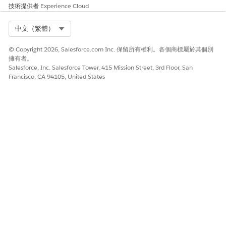
技術提供者
Experience Cloud
建立媒體訊息
Select Org
中文（繁體）
透過新增高解析度影像、影片和文件,建立超出標準文字的嵌入式品
牌對話。
© Copyright 2026, Salesforce.com Inc. 保留所有權利。各個商標屬於其個別
在「內容」索引標籤上,按一下「
新增
」,然後選取「
內容
」。
擁有者。
從內容類型清單中,選取「
RCS 訊息
」。
Salesforce, Inc. Salesforce Tower, 415 Mission Street, 3rd Floor, San
Francisco, CA 94105, United States
按一下「
建立
」。
選取訊息的目的。
針對「訊息類型」,選取「
媒體」。
指定媒體內容。
選取媒體類型,例如影像、視訊或文件。
只有在印度支援上載文件。
選取儲存影像的位置。您可以透過從 CMS 選取影像、新增
信任 URL 或使用合併欄位來新增媒體。
輸入媒體的說明。
輸入 2048 個字元以下的 HTTPS 縮圖 URL。
儲存您的變更。
建立 Rich Card 訊息