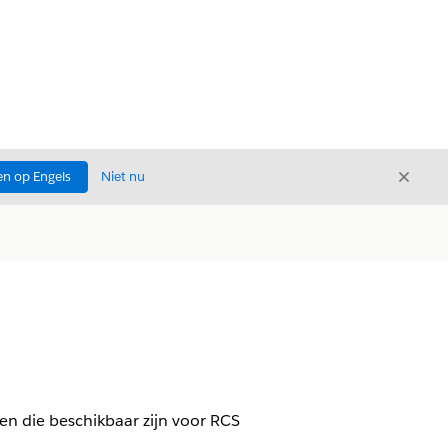
Sluite
n op Engels
Niet nu
Sluiten
en die beschikbaar zijn voor RCS