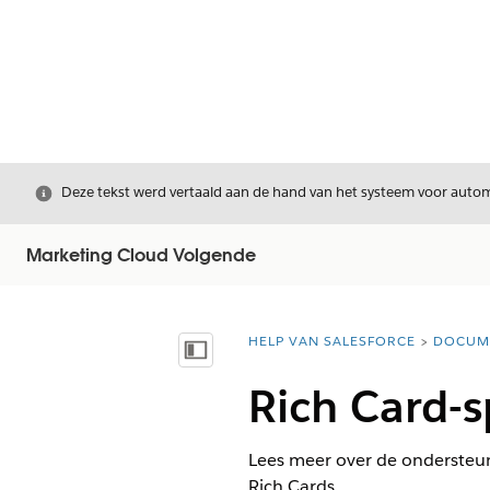
Sluiten
Deze tekst werd vertaald aan de hand van het systeem voor automa
Marketing Cloud Volgende
HELP VAN SALESFORCE
DOCUM
U bent hier:
Inhoudsopgave weergeven
Rich Card-s
Lees meer over de ondersteun
Rich Cards.