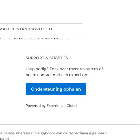
MALE BESTANDSGROOTTE
 voor CMS-upload; 100 MB voor
ne URL
 voor CMS-upload; 100 MB voor
SUPPORT & SERVICES
ne URL
Hulp nodig? Zoek naar meer resources of
MB
neem contact met een expert op.
Ondersteuning ophalen
Powered by
Experience Cloud
teunt opties voor het aanpassen
rse handelsmerken zijn eigendom van de respectieve eigenaren.
rland