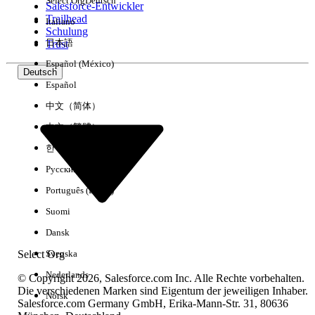
Select Org
Deutsch
Salesforce-Entwickler
Trailhead
Italiano
Erfahrung
Schulung
日本語
Trust
Español (México)
Deutsch
Español
Alle löschen
Fertig
中文（简体）
中文（繁體）
한국어
Русский
Português (Brasil)
Suomi
Dansk
Select Org
Svenska
Nederlands
© Copyright 2026, Salesforce.com Inc. Alle Rechte vorbehalten.
Die verschiedenen Marken sind Eigentum der jeweiligen Inhaber.
Norsk
Salesforce.com Germany GmbH, Erika-Mann-Str. 31, 80636
Keine Ergebnisse