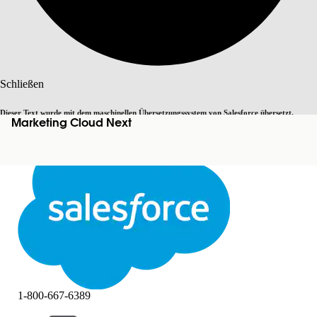
Suche
Schließen
Dieser Text wurde mit dem maschinellen Übersetzungssystem von Salesforce übersetzt.
Marketing Cloud Next
Zu Englisch wechseln
Nicht jetzt
Weitere Details finden Sie
hier
.
Schließen
Schließen
1-800-667-6389