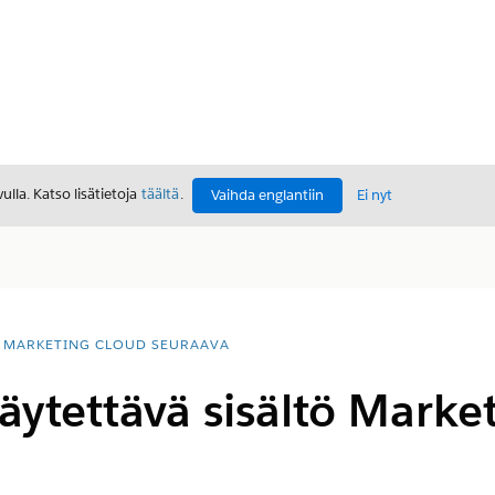
lla. Katso lisätietoja
täältä
.
Vaihda englantiin
Ei nyt
MARKETING CLOUD SEURAAVA
ytettävä sisältö Marke