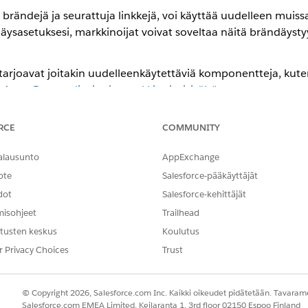
n brändejä ja seurattuja linkkejä, voi käyttää uudelleen muissa
äysasetuksesi, markkinoijat voivat soveltaa näitä brändäyst
tarjoavat joitakin uudelleenkäytettäviä komponentteja, kuten
ohdassa
Personalisoinnin markkinointisisältö
.
eting Cloudissa Next
arkkinointisisältöösi. Määritä yrityksesi värit, fontit, painikkeen ty
RCE
COMMUNITY
. Suosittelemme, että kohdistat ensisijaisen brändisi oletusarvoisek
set kattavat kaikki
Marketing Cloud Next -sisältösi
, mutta voit luod
alausunto
AppExchange
ote
Salesforce-pääkäyttäjät
palikan luominen ja hallinta
dot
Salesforce-kehittäjät
liköt voivat yhdistää tekstiä, kuvia, linkkejä ja painikkeita uudelleenk
misohjeet
Trailhead
aan, jossa ne ovat helposti sisällön kirjoittajien käytettävissä, jotk
tusten keskus
Koulutus
vulle. Luo eri sisältöpalikoita eri kohdeyleisöille ja käytä variaati
r Privacy Choices
Trust
isölle.
uominen ja hallinta
ortit napsauttavat sisältöä, jota hallitset
Marketing Cloud Next -
© Copyright 2026, Salesforce.com Inc. Kaikki oikeudet pidätetään. Tavarame
tettyyn ulkoiseen verkkosivustoon.
Salesforce.com EMEA Limited, Keilaranta 1, 3rd floor 02150 Espoo Finland