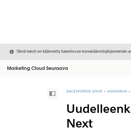
Sulje
Tämä teksti on käännetty Salesforcen konekäännösjärjestelmän avu
Marketing Cloud Seuraava
SALESFORCE-OHJE
ASIAKIRJA
Olet tässä:
Näytä sisällysluettelo
Uudelleenkä
Next