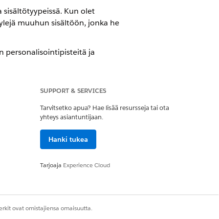
 sisältötyypeissä. Kun olet
yylejä muuhun sisältöön, jonka he
 personalisointipisteitä ja
ylit, brändin identiteetti ja sävy. Luo
SUPPORT & SERVICES
si brändiksi markkinointityötilassasi.
Tarvitsetko apua? Hae lisää resursseja tai ota
a muita brändejä tietyille tapahtumille
yhteys asiantuntijaan.
Hanki tukea
äytettäviksi sisältöpalikoiksi. Lohkot
a voivat lisätä niitä mihin tahansa
Tarjoaja
Experience Cloud
o-sääntöjä mukauttaaksesi, mikä lohko
ominaisuuden
ulkopuolelta, esimerkiksi
rkit ovat omistajiensa omaisuutta.