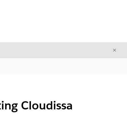
Sulje
Sulje
ting Cloudissa