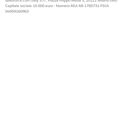
salesforce.com Italy S.r.l., Piazza Filippo Meda 5, 20121 Milano (MI)
Capitale sociale 10.000 euro - Numero REA MI-1785731 P.IVA
Sì
No
04959160963