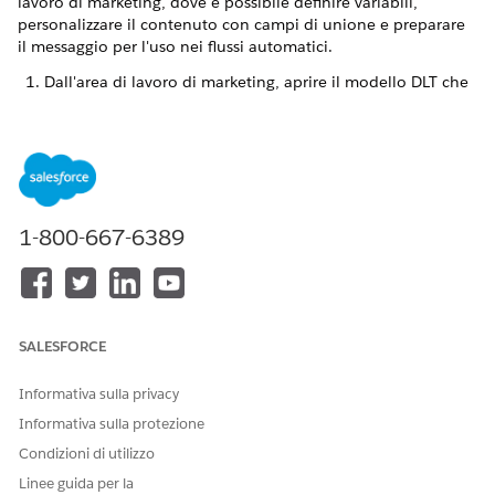
lavoro di marketing, dove è possibile definire variabili,
personalizzare il contenuto con campi di unione e preparare
il messaggio per l'uso nei flussi automatici.
Dall'area di lavoro di marketing, aprire il modello DLT che
si desidera utilizzare.
Nella pagina dei dettagli del modello, fare clic su
accanto a
Modifica
e quindi selezionare
Crea contenuto
.
Immettere un titolo e una descrizione del messaggio. Il
campo Messaggio viene compilato automaticamente a
partire dal modello.
1-800-667-6389
Immettere i valori delle variabili utilizzate nel messaggio,
ad esempio URL, Alfanumerico o Numerico. In alternativa,
è anche possibile utilizzare i campi di unione per sostituire
le variabili nel messaggio.
SALESFORCE
Informativa sulla privacy
Informativa sulla protezione
Non sono presenti convalide per assicurarsi di
NOTA
Condizioni di utilizzo
immettere il valore corretto. L'uso dei valori in elenco di
Linee guida per la
blocco può causare il rifiuto dei messaggi da parte