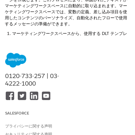
マーケティングワークスペースに自動的に取り込まれます。マー
ケティングワークスペースでは、変数の定義、差し込み項目を使
用したコンテンツのパーソナライズ、自動化されたフローで使用
するメッセージの準備ができます。
マーケティングワークスペースから、使用する DLT テンプレ
ートを開きます。
テンプレートの詳細ページで、[
編集]
の横にある [
] をクリ
ックし、[
コンテンツを作成
] を選択します。
メッセージのタイトルと説明を入力します。[メッセージ] 項目
はテンプレートから自動的に入力されます。
URL、英数字、数値など、メッセージで使用する変数の値を入
0120-733-257 | 03-
力します。または、差し込み項目を使用してメッセージの変数
4222-1000
を置き換えることもできます。
SALESFORCE
正しい値を入力していることを確認するための検証は
メモ
ありません。ブロックリスト値を使用すると、通信キャリ
プライバシーに関する声明
アがメッセージを拒否する場合があります。
セキュリティに関する声明