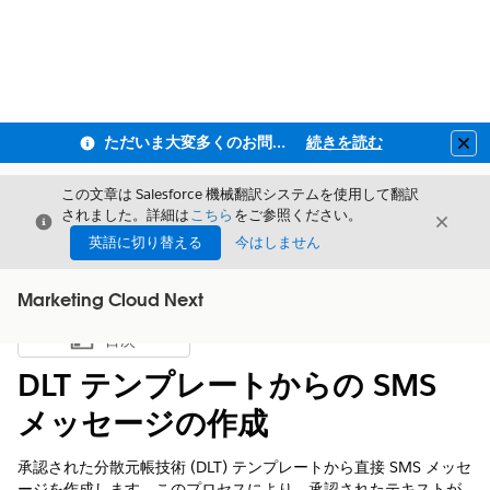
ただいま大変多くのお問い合わせをいただいており、ご連絡までにお時間を頂戴しております
続きを読む
Clo
この文章は Salesforce 機械翻訳システムを使用して翻訳
されました。詳細は
こちら
をご参照ください。
閉じる
閉じ
閉じる
英語に切り替える
今はしません
Marketing Cloud Next
目次
目次を表示
DLT テンプレートからの SMS
メッセージの作成
承認された分散元帳技術 (DLT) テンプレートから直接 SMS メッセ
ージを作成します。このプロセスにより、承認されたテキストが