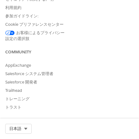
利用規約
メッセージ内のリンクを短縮するには、[
Shorten links for
参加ガイドライン:
tracking clickthrough rates (クリックスルー率を追跡するた
Cookie プリファレンスセンター
めのリンクを短縮)] を選択します。詳細は、
お客様によるプライバシー
「
Considerations for Using
Link Shortener in India (インド
設定の選択肢
でのリンク短縮の使用に関する考慮事項)」を参照してくださ
い。
COMMUNITY
メッセージを保存して公開します。
メッセージをプレビューするには、[
プレビュー] を
クリックし
AppExchange
ます。いずれかの公開済みオーディエンスセグメントとサンプ
ル受信者を選択します。
Salesforce システム管理者
メッセージを作成したら、このメッセージを特定の利用者に送
Salesforce 開発者
信するセグメントトリガーフローを作成します。フローで、
Trailhead
[
SMS メッセージを送信
] アクションを追加し、DLT テンプレ
ートに関連付けられた [送信者コード] を選択します。
トレーニング
トラスト
この記事で問題は解決されましたか?
Select Org
日本語
ご意見をお待ちしております。