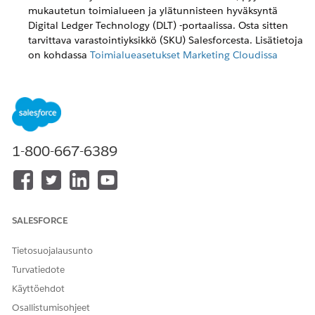
mukautetun toimialueen ja ylätunnisteen hyväksyntä
Digital Ledger Technology (DLT) -portaalissa. Osta sitten
tarvittava varastointiyksikkö (SKU) Salesforcesta. Lisätietoja
on kohdassa
Toimialueasetukset Marketing Cloudissa
seuraavaksi
.
Jos haluat käyttää yleistä toimialuetta, pyydä
asiakaspäällikköäsi vahvistamaan toimialue, koska
toimialue voi vaihdella eri ympäristöissä. Voit myös
vahvistaa toimialueen viestin esikatselusta. Kun olet
vahvistanut, toimialue ja otsake hyväksytään DLT-
1-800-667-6389
portaalissa. Esimerkiksi
https://x.sfmsg.co/header/aoR
FINCUF
, jossa x voi vaihdella kunkin ympäristön mukaan.
Lyhennettävien linkkien täytyy olla DLT-portaalin
hyväksymiä ja TRAI-asetusten mukaisia.
SMS-tekstien toimialue ja otsake ovat
SALESFORCE
merkkikokoriippuvaisia ja niiden täytyy vastata DLT-
hyväksyttyä toimialuetta ja otsaketta.
Tietosuojalausunto
Tarkasta yläpalkki ja toimialue viestin esikatselusta ennen
Turvatiedote
kampanjan käynnistämistä.
Käyttöehdot
Osallistumisohjeet