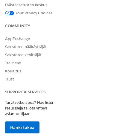
Evästeasetusten keskus
RATKAISIKO TÄMÄ ARTIKKELI ONGELMASI?
Your Privacy Choices
Anna palautetta, jotta voimme kehittyä!
COMMUNITY
Kyllä
Ei
AppExchange
Salesforce-pääkäyttäjät
Salesforce-kehittäjät
Trailhead
Koulutus
Trust
SUPPORT & SERVICES
Tarvitsetko apua? Hae lisää
resursseja tai ota yhteys
asiantuntijaan.
Hanki tukea