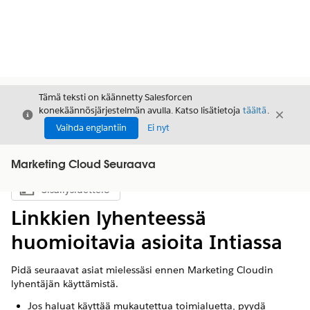
Tämä teksti on käännetty Salesforcen
konekäännösjärjestelmän avulla. Katso lisätietoja
täältä
.
Sulje
Sulje
Sulje
Vaihda englantiin
Ei nyt
Marketing Cloud Seuraava
Sisällysluettelo
Näytä sisällysluettelo
Linkkien lyhenteessä
huomioitavia asioita Intiassa
Pidä seuraavat asiat mielessäsi ennen Marketing Cloudin
lyhentäjän käyttämistä.
Jos haluat käyttää mukautettua toimialuetta, pyydä