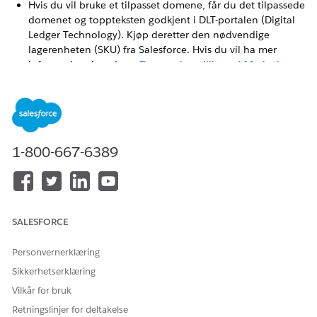
Hvis du vil bruke et tilpasset domene, får du det tilpassede
domenet og toppteksten godkjent i DLT-portalen (Digital
Ledger Technology). Kjøp deretter den nødvendige
lagerenheten (SKU) fra Salesforce. Hvis du vil ha mer
informasjon, kan du se
Domeneinnstillinger i Marketing
Cloud Next
.
Hvis du vil bruke et generisk domene, ber du
kundeansvarlig bekrefte domenet fordi domenet kan
variere på tvers av forskjellige miljøer. Du kan også
bekrefte domenet i meldingsforhåndsvisningen. Når du
1-800-667-6389
har bekreftet det, får du domenet og toppteksten
godkjent i DLT-portalen. For eksempel
https://x.sfmsg.c
o/header/aoRFINCUF
, der x kan variere for hvert miljø.
Lenkene som du vil forkorte, må være godkjent av DLT-
portalen og overholde TRAI-forskrifter.
SALESFORCE
Domenet og toppteksten i SMS-teksten skiller mellom små
og store bokstaver og må samsvare med det DLT-godkjente
Personvernerklæring
domenet og toppteksten.
Sikkerhetserklæring
Før du starter en kampanje, bør du se gjennom
toppteksten og domenet i meldingsforhåndsvisningen.
Vilkår for bruk
Retningslinjer for deltakelse