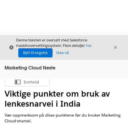
Denne teksten er oversatt med Salesforce
maskinoversettingssystem. Flere detaljer
her
.
Avslutt
Avslut
Avslutt
Bytt til engelsk
Ikke nå
Marketing Cloud Neste
Innhold
Vis innholdsfortegnelse
Viktige punkter om bruk av
lenkesnarvei i India
Vær oppmerksom på disse punktene før du bruker Marketing
Cloud-snarvei.