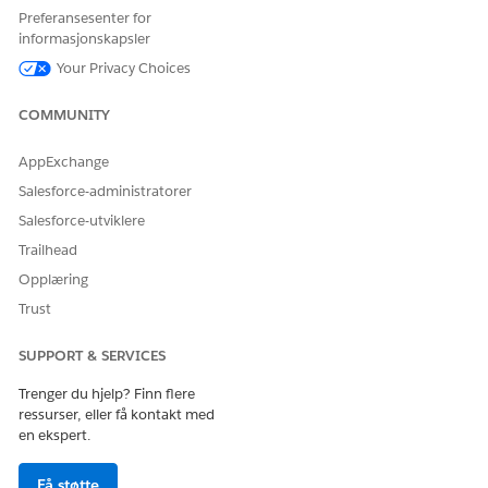
Preferansesenter for
informasjonskapsler
HJALP DENNE ARTIKKELEN MED Å LØSE PROBLEMET DITT?
Your Privacy Choices
La oss få vite det slik at vi kan forbedre!
Ja
Nei
COMMUNITY
AppExchange
Salesforce-administratorer
Salesforce-utviklere
Trailhead
Opplæring
Trust
SUPPORT & SERVICES
Trenger du hjelp? Finn flere
ressurser, eller få kontakt med
en ekspert.
Få støtte