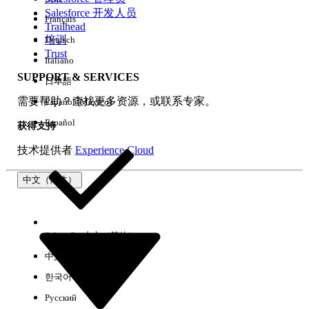
Salesforce 开发人员
Français
体验
Trailhead
培训
Deutsch
Trust
Italiano
SUPPORT & SERVICES
日本語
全部清除
完成
需要帮助？查找更多资源，或联系专家。
Español (México)
Español
获得支持
技术提供者
Experience Cloud
中文（简体）
Select Org
中文（简体）
中文（繁体）
한국어
Русский
没有结果