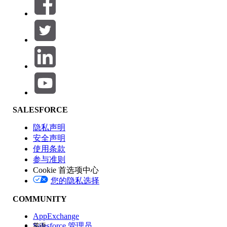
筛选器 (0)
选择筛选器
添加
产品区域
SALESFORCE
功能影响
隐私声明
安全声明
使用条款
参与准则
Cookie 首选项中心
版本
您的隐私选择
COMMUNITY
AppExchange
Salesforce 管理员
英语