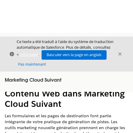
Ce texte a été traduit à l’aide du système de traduction
automatique de Salesforce. Plus de détails, consultez
Fermer
Ferme
<
cette page
.
Basculer vers la page en anglais
Fermer
Pas maintenant
Table des
Marketing Cloud Suivant
Afficher la table des matières
matières
Contenu Web dans Marketing
Cloud Suivant
Les formulaires et les pages de destination font partie
intégrante de votre pratique de génération de pistes. Les
outils marketing nouvelle génération prennent en charge les