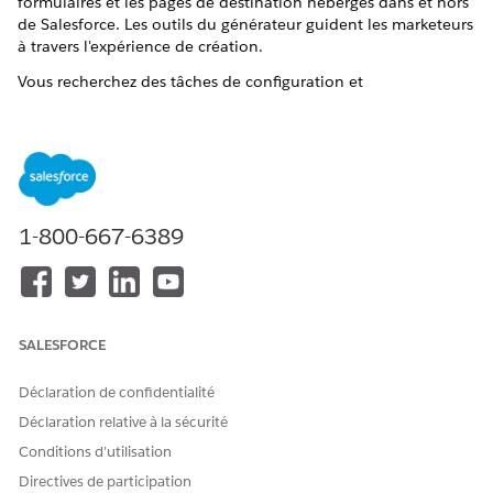
formulaires et les pages de destination hébergés dans et hors
de Salesforce. Les outils du générateur guident les marketeurs
à travers l'expérience de création.
Vous recherchez des tâches de configuration et
d'administration ? Consultez
Suivi de l'activité des pages
de
destination.
Création d'une publication LinkedIn
Les marketeurs peuvent publier des contenus directement
dans leur compte LinkedIn connecté directement dans
Marketing Cloud Next
.
1-800-667-6389
CET ARTICLE A-T-IL RÉSOLU VOTRE PROBLÈME ?
SALESFORCE
Dites-nous ce que nous pouvons améliorer !
Déclaration de confidentialité
Oui
Non
Déclaration relative à la sécurité
Conditions d’utilisation
Directives de participation