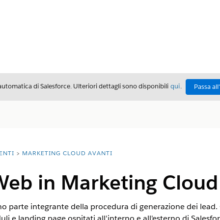
automatica di Salesforce. Ulteriori dettagli sono disponibili
qui
.
Passa all
ENTI
MARKETING CLOUD AVANTI
Web in Marketing Cloud
no parte integrante della procedura di generazione dei lead.
e landing page ospitati all'interno e all'esterno di Salesfo