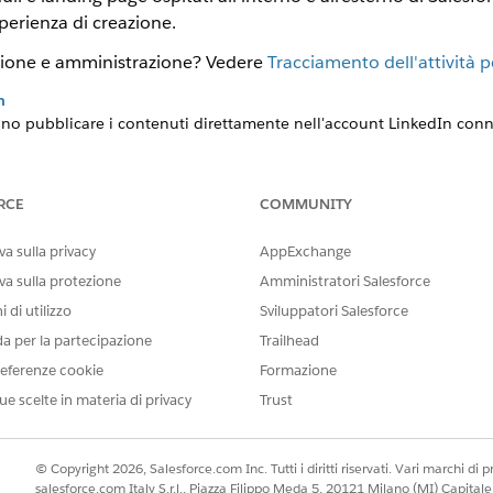
sperienza di creazione.
zione e amministrazione? Vedere
Tracciamento dell'attività p
n
sono pubblicare i contenuti direttamente nell'account LinkedIn con
RCE
COMMUNITY
IL PROBLEMA?
a sulla privacy
AppExchange
orare!
va sulla protezione
Amministratori Salesforce
 di utilizzo
Sviluppatori Salesforce
da per la partecipazione
Trailhead
eferenze cookie
Formazione
ue scelte in materia di privacy
Trust
© Copyright 2026, Salesforce.com Inc. Tutti i diritti riservati. Vari marchi di pro
salesforce.com Italy S.r.l., Piazza Filippo Meda 5, 20121 Milano (MI) Capit