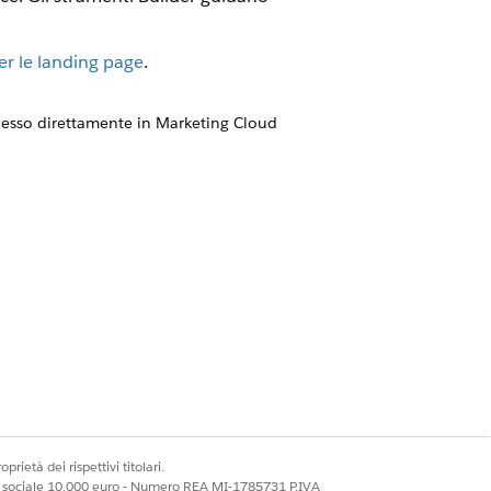
er le landing page
.
nesso direttamente in
Marketing Cloud
Sì
No
prietà dei rispettivi titolari.
ale sociale 10.000 euro - Numero REA MI-1785731 P.IVA