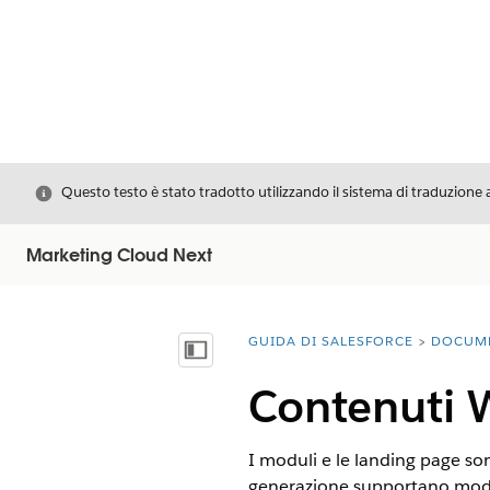
Chiudi
Questo testo è stato tradotto utilizzando il sistema di traduzione 
Marketing Cloud Next
GUIDA DI SALESFORCE
DOCUM
Ti trovi qui:
Mostra sommario
Contenuti 
I moduli e le landing page so
generazione supportano moduli 