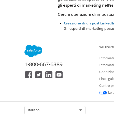
gli esperti di marketing nell'e
Cerchi operazioni di imposta
Creazione di un post LinkedI
Gli esperti di marketing pos
Next
.
SALESFO
QUESTO ARTICOLO HA RISOLTO 
Informativ
1-800-667-6389
Facci sapere, così possiamo migli
Informati
Condizioni
Linee gui
Centro pr
Le t
Select Org
Italiano