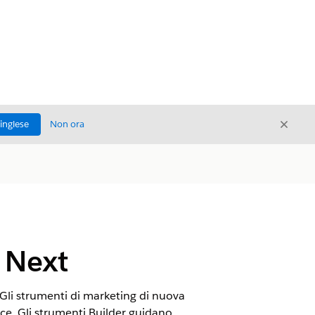
Chiud
'inglese
Non ora
Chiudi
 Next
 Gli strumenti di marketing di nuova
rce. Gli strumenti Builder guidano