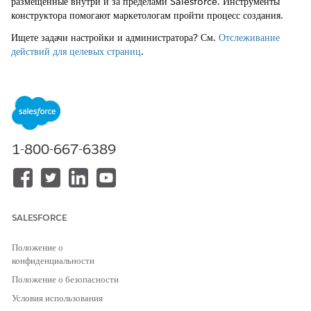
размещенные внутри и за пределами Salesforce. Инструменты
конструктора помогают маркетологам пройти процесс создания.
Ищете задачи настройки и администратора? См.
Отслеживание
действий для целевых страниц
.
Создание сообщения LinkedIn
Маркетологи могут публиковать содержимое напрямую в
подключенной организации LinkedIn напрямую в
Marketing
Cloud Next
.
1-800-667-6389
ЭТА СТАТЬЯ РЕШИЛА ВАШУ ПРОБЛЕМУ?
Оставьте свой отзыв, чтобы мы могли стать лучше!
SALESFORCE
Да
Нет
Положение о
конфиденциальности
Положение о безопасности
Условия использования