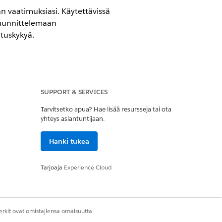
n vaatimuksiasi. Käytettävissä
suunnittelemaan
ituskykyä.
vanced
Edition -versioilla
SUPPORT & SERVICES
Tarvitsetko apua? Hae lisää resursseja tai ota
yhteys asiantuntijaan.
n kuin Marketing Cloud Engagement -
Hanki tukea
Tarjoaja
Experience Cloud
intään 255 merkkiä.
 kokonaisluku, jossa on enintään 18
rkit ovat omistajiensa omaisuutta.
 desimaali, jossa on enintään 18