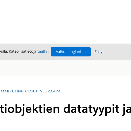
lla. Katso lisätietoja
täältä
.
Vaihda englantiin
Ei nyt
MARKETING CLOUD SEURAAVA
iobjektien datatyypit ja