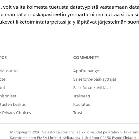
, voit valita kolmesta tuetusta datatyypistä vastaamaan data
estelmän tallennuskapasiteetin ymmärtäminen auttaa sinua 
ukevat liiketoimintatarpeitasi ja ylläpitävät järjestelmän suor
a
Unlimited
Edition -versioissa Marketing Cloud Next
Growth
- tai
Ad
RCE
COMMUNITY
alausunto
AppExchange
ntiobjektiin, valitse jokin seuraavista datatyypeistä. Toisi
ote
Salesforce-pääkäyttäjät
uuttaa markkinointiobjektin kentän enimmäispituutta.
dot
Salesforce-kehittäjät
misohjeet
Trailhead
KUVAUS
tusten keskus
Koulutus
Merkkijono, joka sisältää en
r Privacy Choices
Trust
Positiivinen tai negatiivinen
numeroa.
© Copyright 2026, Salesforce.com Inc. Kaikki oikeudet pidätetään. Tavarame
Positiivinen tai negatiivinen
Salesforce.com EMEA Limited, Keilaranta 1, 3rd floor 02150 Espoo Finland