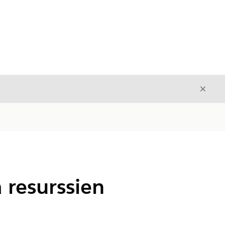
Sulje
Sulje
 resurssien