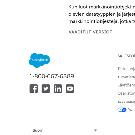
Kun luot markkinointiobjektin
olevien datatyyppien ja järj
markkinointiobjekteja, jotka t
VAADITUT VERSIOT
Salesforce
Enterprise
Edition- j
SALESFO
Tuetut datatyypit
Tietosuoj
1-800-667-6389
Kun määrität kentän markkinoi
Turvatied
datalaajennuksissa, et voi m
Käyttöeh
Osallistu
TIETOTYYPPI
Evästease
Teksti
You
Numero
Select Org
Suomi
Decimal