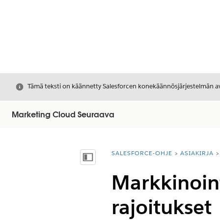
Sulje
Tämä teksti on käännetty Salesforcen konekäännösjärjestelmän avu
Marketing Cloud Seuraava
SALESFORCE-OHJE
ASIAKIRJA
Olet tässä:
Näytä sisällysluettelo
Markkinoint
rajoitukset