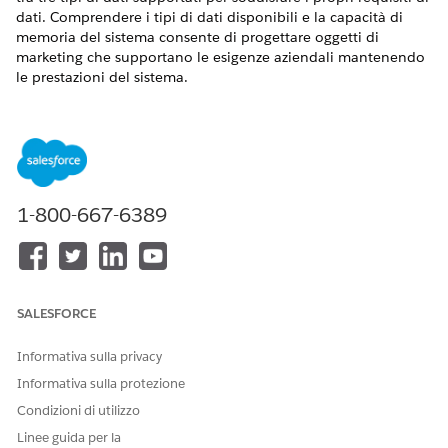
dati. Comprendere i tipi di dati disponibili e la capacità di
memoria del sistema consente di progettare oggetti di
marketing che supportano le esigenze aziendali mantenendo
le prestazioni del sistema.
VERSIONI (EDITION) RICHIESTE
Salesforce
Enterprise
Edition e
Unlimited
Edition con
Marketing Cloud Next
Growth
Edition o
Advanced
Edition
1-800-667-6389
Tipi di dati supportati
Quando si specifica un campo in un oggetto marketing,
selezionare uno dei seguenti tipi di dati. A differenza delle
estensioni dati in Marketing Cloud Engagement, non è
SALESFORCE
possibile modificare la lunghezza massima di un campo in un
oggetto marketing.
Informativa sulla privacy
TIPO DI DATI
DESCRIZIONE
Informativa sulla protezione
Condizioni di utilizzo
Testo
Stringa che contiene fino a
255 caratteri.
Linee guida per la