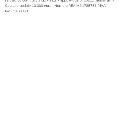
salesforce.com Italy S.r.l., Piazza Filippo Meda 5, 20121 Milano (MI)
GB
Capitale sociale 10.000 euro - Numero REA MI-1785731 P.IVA
04959160963
Numero di oggetti
Quando si
L'allocazione
marketing
avvicina il limite
dipende dalla
massimo, il
versione utilizzata:
sistema invia una
Crescita
: 25
notifica in modo
oggetti
che vengano
marketing
eliminati gli
Avanzate
: 100
oggetti vecchi o
oggetti
inutilizzati.
marketing
Numero di
100
colonne in un
oggetto
QUESTO ARTICOLO HA RISOLTO IL PROBLEMA?
Facci sapere, così possiamo migliorare!
Sì
No