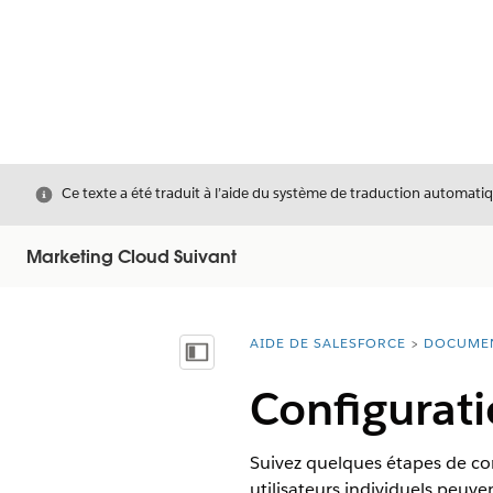
Fermer
Ce texte a été traduit à l’aide du système de traduction automatiq
Marketing Cloud Suivant
AIDE DE SALESFORCE
DOCUME
Vous êtes ici :
Afficher la table des matières
Configurati
Suivez quelques étapes de con
utilisateurs individuels peuv