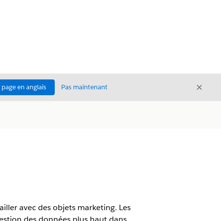
Ferme
a page en anglais
Pas maintenant
Fermer
iller avec des objets marketing. Les
 Gestion des données plus haut dans