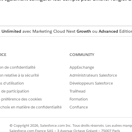
t
Unlimited
avec Marketing Cloud Next
Growth
ou
Advanced
Editio
t marketing à des ensembles d'autorisations
RCE
COMMUNITY
s d'afficher, de créer ou de supprimer des objets marketing,
ter les autorisations requises à l'administrateur Marketing
on de confidentialité
AppExchange
e d'autorisations que vous utilisez.
n relative à la sécurité
Administrateurs Salesforce
 d’utilisation
Développeurs Salesforce
s de participation
Trailhead
REQUISES
 préférence des cookies
Formation
 choix en matière de confidentialité
Confiance
tilisateur :
Gérer les utilisateurs
dans la case Recherche rapide, puis 
Ensembles d'autorisations
© Copyright 2026, Salesforce.com Inc. Tous droits réservés. Les autres marqu
'autorisations, sélectionnez l'ensemble auquel ajouter l'accès aux 
Salesforce.com France SAS – 3 Avenue Octave Gréard – 75007 Paris