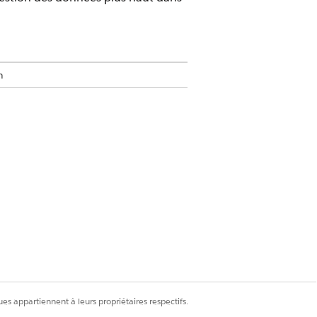
n
 configurez les autorisations
 Cloud, au gestionnaire Marketing
sélectionnez
Ensembles d'autorisations
.
es appartiennent à leurs propriétaires respectifs.
objets marketing. Par exemple, pour