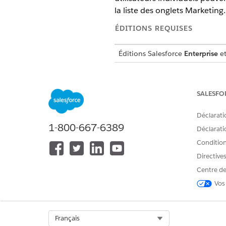
la liste des onglets Marketing.
ÉDITIONS REQUISES
Éditions Salesforce
Enterprise
e
Ajout d'autorisations d'obje
SALESFO
Pour permettre aux utilisateur
appropriées. Vous pouvez ajou
Déclarati
Cloud ou à tout autre ensembl
1-800-667-6389
Déclaratio
Conditions
ÉDITIONS REQUISES
Directive
AUTORISATIONS UTILISATEUR 
Centre de
Vos
Pour modifier les autorisations u
Dans Configuration, saisissez
Dans la liste des ensembles d
Select Org
Français