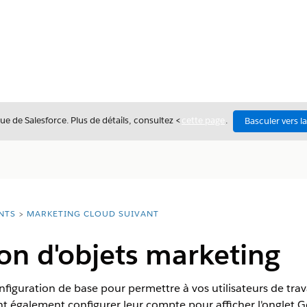
ue de Salesforce. Plus de détails, consultez <
cette page
.
Basculer vers l
NTS
MARKETING CLOUD SUIVANT
on d'objets marketing
figuration de base pour permettre à vos utilisateurs de trava
ent également configurer leur compte pour afficher l'onglet