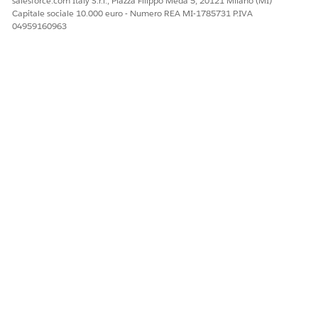
salesforce.com Italy S.r.l., Piazza Filippo Meda 5, 20121 Milano (MI)
Capitale sociale 10.000 euro - Numero REA MI-1785731 P.IVA
oggetti di marketing.
04959160963
Fare clic su
Aggiungi
.
Visualizzazione della scheda Gestione dei dati per gli
utenti marketing
Aggiungere la scheda Gestione dei dati al gruppo predefinito
di schede per gli utenti marketing.
VERSIONI (EDITION) RICHIESTE
AUTORIZZAZIONI UTENTE NECESSARIE
Per modificare le
Gestisci profili e insiemi di
impostazioni delle schede:
autorizzazioni
Da Imposta, immettere
nella casella Ricerca
Profili
veloce, quindi selezionare
Profili
.
Dall'elenco dei profili, selezionare
Utente Marketing
.
Fai clic su
Modifica
.
Nella sezione Impostazioni scheda, per Gestione dati,
selezionare
Impostazioni predefinite attivate
.