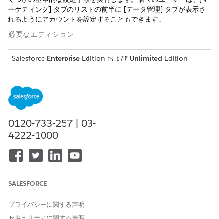
ーケティング] タブのリストの前半に [データ管理] タブが表示さ
れるようにアカウントを設定することもできます。
必要なエディション
Salesforce
Enterprise
Edition および
Unlimited
Edition
(Marketing Cloud Next
Growth
Edition または
Advanced
Edition 付属)
権限セットへのマーケティングオブジェクト権限の追加
ユーザーがマーケティングオブジェクトを表示、作成、または削
0120-733-257 | 03-
除できるようにするには、適切な権限を設定します。必要な権限
4222-1000
は、Marketing Cloud 管理者、Marketing Cloud マネージャー、
または使用するその他の権限セットに追加できます。
必要なエディション
SALESFORCE
必要なユーザー権限
ユーザー権限を変更する
「ユーザーの管理」
プライバシーに関する声明
セキュリティに関する声明