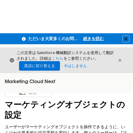
ただいま大変多くのお問い合わせをいただいており、ご連絡までにお時間を頂戴しております
続きを読む
Clo
この文章は Salesforce 機械翻訳システムを使用して翻訳
されました。詳細は
こちら
をご参照ください。
閉じる
閉じ
閉じる
英語に切り替える
今はしません
Marketing Cloud Next
目次
目次を表示
マーケティングオブジェクトの
設定
ユーザーがマーケティングオブジェクトを操作できるように、い
くつかの基本的な設定手順を実行します。個々のユーザーは、[マ