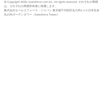
© Copyright 2026, Salesforce.com Inc. All rights reserved. それぞれの商標
は、それぞれの商標所有者に帰属します。
マーケティングユーザー用のデフォルトのタブセットに [データ管
株式会社セールスフォース・ジャパン 東京都千代田区丸の内1-1-3 日本生命
理] タブを追加します。
丸の内ガーデンタワー（Salesforce Tower）
必要なエディション
必要なユーザー権限
タブ設定を変更する
「プロファイルと権限セット
の管理」
[設定] から、[クイック検索] ボックスに
と入
「プロファイル」
力し、
[プロファイル]
を選択します。
プロファイルのリストから、[
マーケティングユーザー]
を選択
します。
[編集]
をクリックします。
[タブの設定] セクションの [データ管理] で、[デフォルトで表
示]
を
選択します。
変更内容を保存します。
マーケティングタブの設定
Marketing Cloud Next にログインしたときに [データ管理] タブ