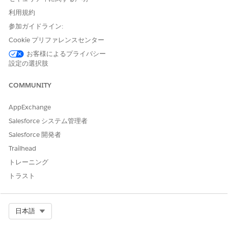
[設定] から、[クイック検索] ボックスに
と入力
「権限セット」
利用規約
し、
[権限セット]
を選択します。
権限セットのリストから、マーケティングオブジェクトアクセ
参加ガイドライン:
ス権を追加する権限セットを選択します。たとえば、マーケテ
Cookie プリファレンスセンター
ィング管理者の権限を変更するには、[
Marketing Cloud 管理
お客様によるプライバシー
者
] を選択します。
設定の選択肢
[サマリーを表示]
をクリックします。
[権限セット情報] セクションの [ユーザー権限] タブで、[
追加]
COMMUNITY
を
クリックします。
[ユーザー権限を追加] ウィンドウで、権限セットに追加する権
AppExchange
限を選択します。次のいずれかのオプションを選択します。
Salesforce システム管理者
ViewAllMarketingObjectRecords
: この権限を持つユーザ
ーは、任意のマーケティングオブジェクトのレコードを表
Salesforce 開発者
示できます。
Trailhead
ManageMarketingObjects
: この権限を持つユーザーは、
トレーニング
任意のマーケティングオブジェクトのレコードを表示した
り、マーケティングオブジェクトを作成および削除したり
トラスト
できます。
[追加]
をクリックします。
Select Org
日本語
マーケティングユーザーの [データ管理] タブの表示