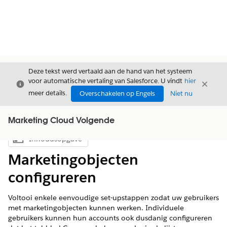
Deze tekst werd vertaald aan de hand van het systeem
voor automatische vertaling van Salesforce. U vindt
hier
Sluiten
Sluite
Sluiten
meer details.
Overschakelen op Engels
Niet nu
Marketing Cloud Volgende
Inhoudsopgave
Inhoudsopgave weergeven
Marketingobjecten
configureren
Voltooi enkele eenvoudige set-upstappen zodat uw gebruikers
met marketingobjecten kunnen werken. Individuele
gebruikers kunnen hun accounts ook dusdanig configureren