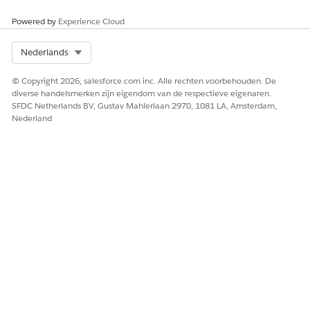
Klik op
Toevoegen
.
Powered by
Experience Cloud
Het tabblad Gegevensbeheer tonen voor
marketinggebruikers
Select Org
Nederlands
Voeg het tabblad Gegevensbeheer toe aan de standaardset
© Copyright 2026, salesforce.com inc. Alle rechten voorbehouden. De
tabbladen voor marketinggebruikers.
diverse handelsmerken zijn eigendom van de respectieve eigenaren.
SFDC Netherlands BV, Gustav Mahlerlaan 2970, 1081 LA, Amsterdam,
VEREISTE EDITIONS
Nederland
VEREISTE GEBRUIKERSMACHTIGINGEN
Tabbladinstellingen
Profielen en
wijzigen:
machtigingensets beheren
Geef vanuit Set-up
op in het vak Snel zoeken
Profielen
en selecteer vervolgens
Profielen
.
Selecteer
Marketinggebruiker
in de lijst met profielen.
Klik op
Bewerken
.
Selecteer in de sectie Tabbladinstellingen voor
Gegevensbeheer
Standaard aan
.
Sla uw wijzigingen op.