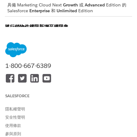
具備 Marketing Cloud Next
Growth
或
Advanced
Edition 的
Salesforce
Enterprise
和
Unlimited
Edition
將行銷物件權限新增至權限集
在使用者檢視、建立或刪除行銷物件之前,請先設定適當的權限。您
可以將必要權限新增至 Marketing Cloud 管理員、Marketing
Cloud 管理員或任何其他您使用的權限集。
必要版本
1-800-667-6389
所需的使用者權限
修改使用者權限:
管理使用者
SALESFORCE
進入「設定」，在「快速尋找」方塊中輸入
，然後選取
權限集
「
權限集
」。
隱私權聲明
從權限集清單中,選取要新增行銷物件存取權的權限集。例如,若
要修改行銷管理員的權限,請選取「
Marketing Cloud 管理
安全性聲明
員
」。
使用條款
按一下「
檢視摘要
」。
參與原則
在「權限集資訊」區段的「使用者權限」索引標籤上,按一下