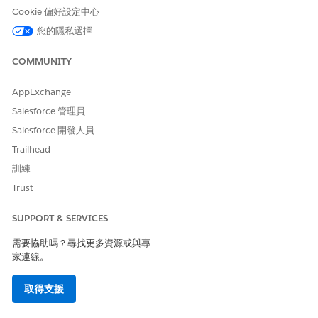
「
新增
」。
Cookie 偏好設定中心
在「新增使用者權限」視窗上,選取要新增至權限集的權限。選
您的隱私選擇
取下列其中一個選項:
ViewAllMarketingObjectRecords
:具有此權限的使用者可
COMMUNITY
以檢視任何行銷物件的記錄。
ManageMarketingObjects
:具有此權限的使用者可以檢視
AppExchange
任何行銷物件的記錄,也可以建立和刪除行銷物件。
Salesforce 管理員
按一下「
Add (新增)
」。
Salesforce 開發人員
Trailhead
顯示行銷使用者的資料管理索引標籤
訓練
將「資料管理」索引標籤新增至行銷使用者的預設索引標籤集。
Trust
必要版本
SUPPORT & SERVICES
所需的使用者權限
需要協助嗎？尋找更多資源或與專
家連線。
若要修改索引標籤設定:
管理設定檔和權限集
進入「設定」，在「快速尋找」方塊中輸入
，然後選取
設定檔
取得支援
「
設定檔
」。
從設定檔清單中,選取「
行銷使用者
」。