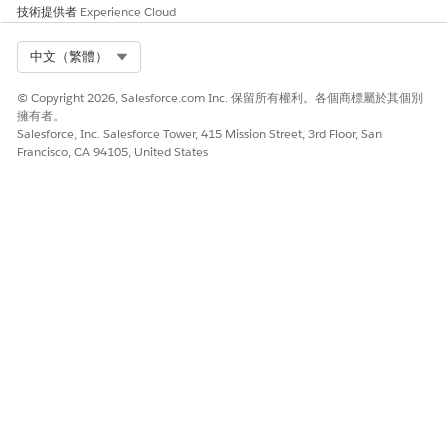
技術提供者
Experience Cloud
按一下「
編輯
」。
在「索引標籤設定」區段中,針對「資料管理」,選取「
預設開
Select Org
中文（繁體）
啟
」。
儲存您的變更。
© Copyright 2026, Salesforce.com Inc. 保留所有權利。各個商標屬於其個別
擁有者。
設定行銷索引標籤
Salesforce, Inc. Salesforce Tower, 415 Mission Street, 3rd Floor, San
Francisco, CA 94105, United States
如果您在登入 Marketing Cloud Next 時看不到「資料管理」索引
標籤,請將其新增並重新排列索引標籤清單。
在索引標籤列中,按一下鉛筆圖示 (
)。
在「編輯行銷應用程式瀏覽項目」視窗上,按一下「
新增更多項
目
」。
在「新增項目」視窗的「資料管理」旁邊,按一下加號圖示 (
)。
儲存您的變更。
或者,重新組織瀏覽項目的清單,以將清單中的「資料管理」索引
標籤向上移動。