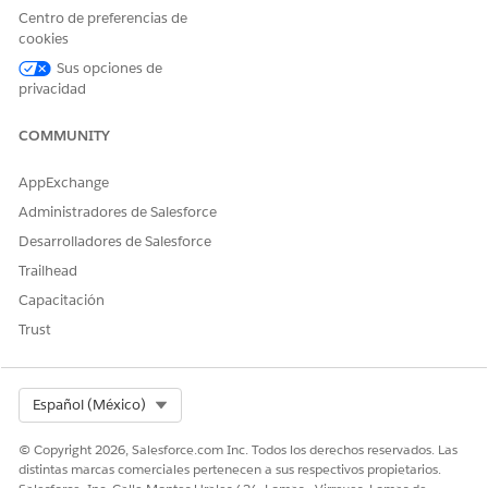
marketing, seleccione
Objetos de marketing
.
Centro de preferencias de
Haga clic en
Nuevo
.
cookies
En la ventana Crear un objeto de marketing, seleccione
Sus opciones de
Desde archivo
.
privacidad
Haga clic en
Cargar archivos
y, a continuación, seleccione
el archivo que desea importar.
COMMUNITY
Haga clic en
Siguiente
.
Ingrese un nombre, un nombre de API y opcionalmente
AppExchange
una descripción para el objeto.
Administradores de Salesforce
Revise los nombres de campo del archivo importado. Para
cambiar el nombre del campo, el nombre de API o el tipo
Desarrolladores de Salesforce
de datos de un campo, haga clic en el icono de lápiz (
)
Trailhead
e ingrese el valor correcto.
Capacitación
Si un campo es una clave principal, seleccione
Clave
Trust
principal
.
Select Org
Español (México)
© Copyright 2026, Salesforce.com Inc. Todos los derechos reservados. Las
Puede seleccionar más de un campo de clave
NOTA
distintas marcas comerciales pertenecen a sus respectivos propietarios.
principal. Los objetos de marketing no admiten claves